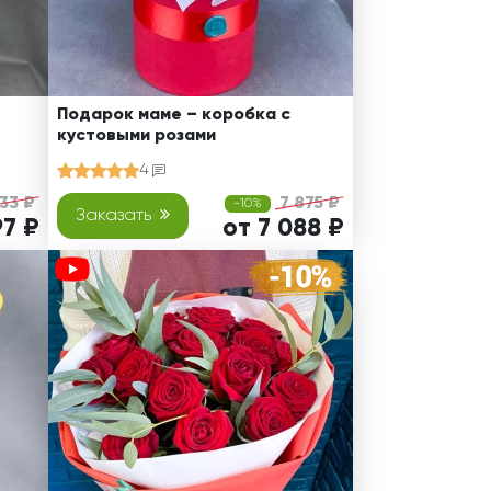
Подарок маме – коробка с
кустовыми розами
4
33 ₽
7 875 ₽
-10%
Заказать
97 ₽
от 7 088 ₽