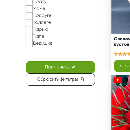
Брату
Маме
Подруге
Коллеге
Парню
Папе
Сливоч
Дедушке
кустов
Зака
Применить
Сбросить фильтры