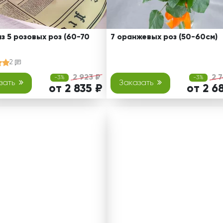
из 5 розовых роз (60-70
7 оранжевых роз (50-60см)
2
2 923 ₽
2 
-3%
-3%
зать
Заказать
от 2 835 ₽
от 2 6