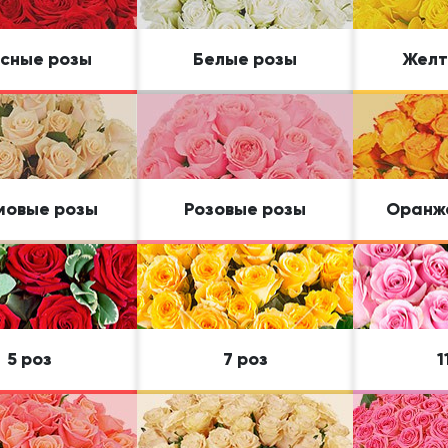
Свадьба
Подруге
Свидание
Сестре
сные розы
Белые розы
Желт
Спасибо!
Брату
Юбилей
Врачу
Коллеге
Бабушке
мовые розы
Розовые розы
Оранж
Дедушке
5 роз
7 роз
1