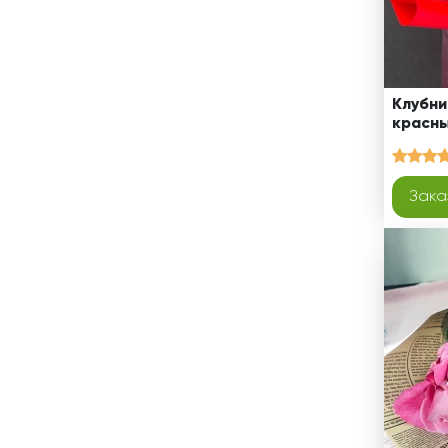
Клубни
красны
Зака