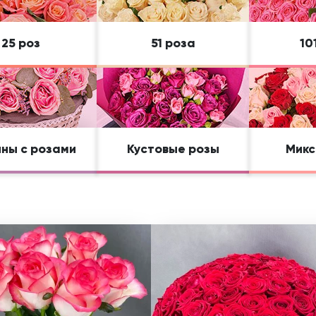
25 роз
51 роза
10
ны с розами
Кустовые розы
Микс