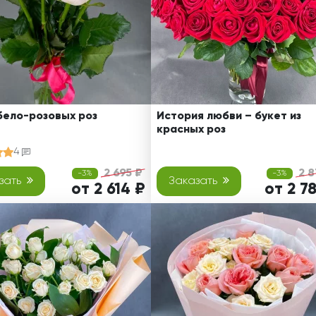
бело-розовых роз
История любви – букет из
красных роз
4
2 695 ₽
2 8
-3%
-3%
зать
Заказать
от 2 614 ₽
от 2 7