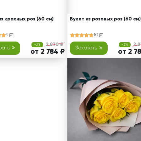
из красных роз (60 см)
Букет из розовых роз (60 см)
9
10
2 870 ₽
2 8
-3%
-3%
зать
Заказать
от 2 784 ₽
от 2 7