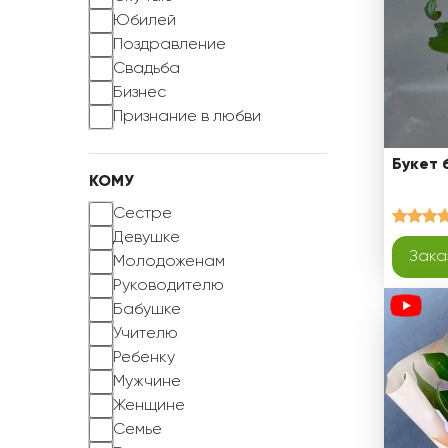
Юбилей
Поздравление
Свадьба
Бизнес
Признание в любви
Букет 
КОМУ
Сестре
Девушке
Зака
Молодоженам
Руководителю
Бабушке
Учителю
Ребенку
Мужчине
Женщине
Семье