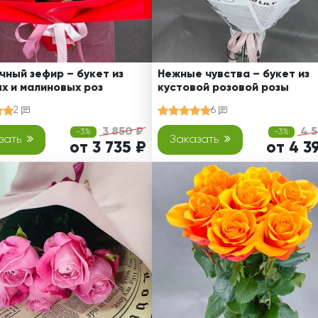
чный зефир – букет из
Нежные чувства – букет из
х и малиновых роз
кустовой розовой розы
2
6
3 850 ₽
4 5
-3%
-3%
зать
Заказать
от 3 735 ₽
от 4 3