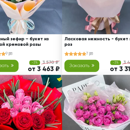
ный зефир – букет из
Ласковая нежность - букет 
ой кремовой розы
роз
9
7
3 570 ₽
3 
-3%
-3%
зать
Заказать
от 3 463 ₽
от 3 3