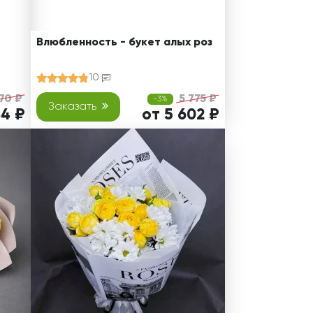
Влюбленность - букет алых роз
10
70 ₽
5 775 ₽
-3%
Заказать
84 ₽
от 5 602 ₽