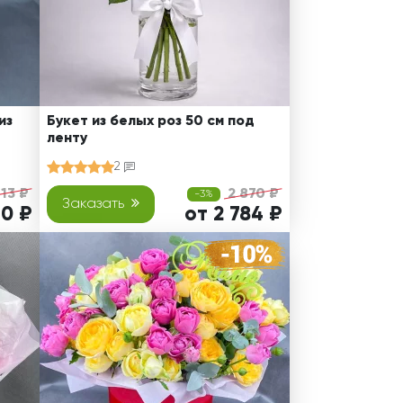
из
Букет из белых роз 50 см под
ленту
2
413 ₽
2 870 ₽
-3%
Заказать
10 ₽
от 2 784 ₽