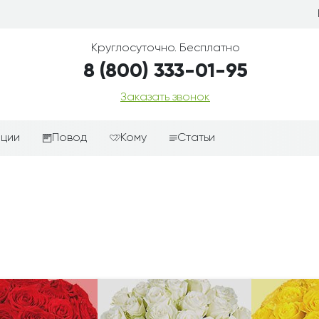
Круглосуточно. Бесплатно
8 (800) 333-01-95
Заказать звонок
иции
Повод
Кому
Статьи
ные корзины
Подарки-дополнения к
Парню
цветам
з цветов
Девушке
Выздоравливай
ые корзины
Женщине
День рождения
ые
Мужчине
ции
Извинения
Маме
ые корзины
Любовь
Папе
коробке
Просто так
Ребенку