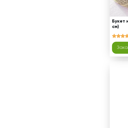
Букет 
см)
Зака