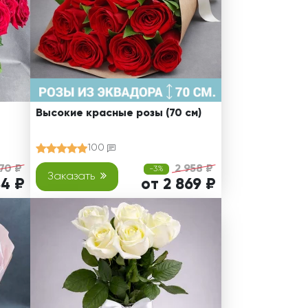
Высокие красные розы (70 см)
100
70 ₽
2 958 ₽
-3%
Заказать
84 ₽
от 2 869 ₽