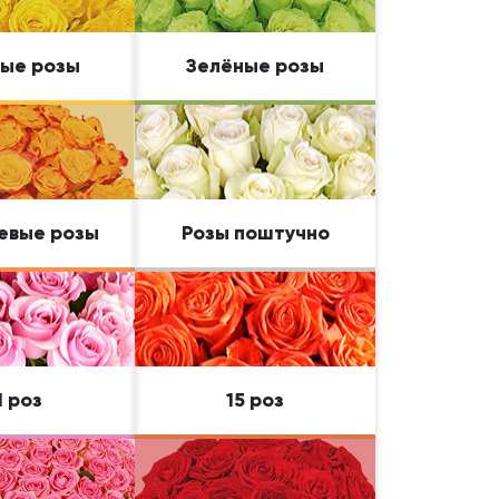
ые розы
Зелёные розы
евые розы
Розы поштучно
1 роз
15 роз