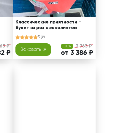
Классические приятности –
букет из роз с эвкалиптом
5
765 ₽
3 763 ₽
-10%
Заказать
82 ₽
от 3 386 ₽