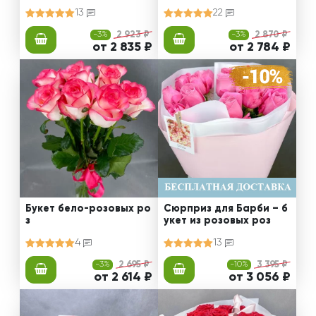
ебля 60 см)
13
22
-3%
2 923 ₽
-3%
2 870 ₽
от 2 835 ₽
от 2 784 ₽
Букет бело-розовых ро
Сюрприз для Барби – б
з
укет из розовых роз
4
13
-3%
2 695 ₽
-10%
3 395 ₽
от 2 614 ₽
от 3 056 ₽