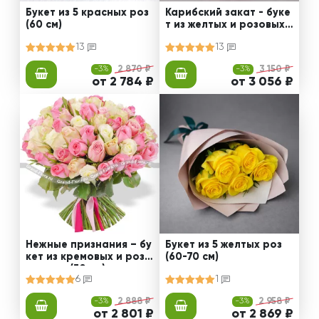
Букет из 5 красных роз
Карибский закат - буке
(60 см)
т из желтых и розовых
роз
13
13
-3%
2 870 ₽
-3%
3 150 ₽
от 2 784 ₽
от 3 056 ₽
Нежные признания – бу
Букет из 5 желтых роз
кет из кремовых и розо
(60-70 см)
вых роз (50 см)
6
1
-3%
2 888 ₽
-3%
2 958 ₽
от 2 801 ₽
от 2 869 ₽