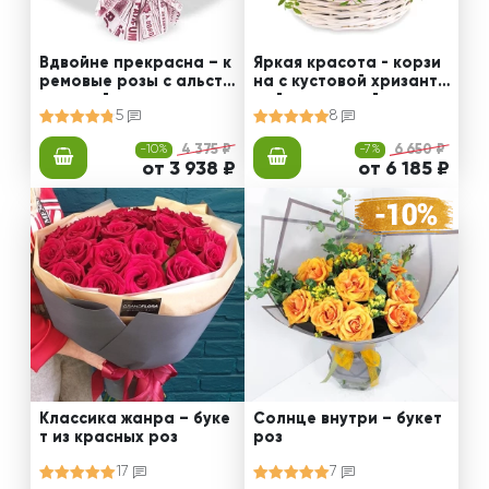
Вдвойне прекрасна – к
Яркая красота - корзи
ремовые розы с альстр
на с кустовой хризанте
омерией
мой и статицей
5
8
-10%
4 375 ₽
-7%
6 650 ₽
от 3 938 ₽
от 6 185 ₽
Классика жанра – буке
Солнце внутри – букет
т из красных роз
роз
17
7