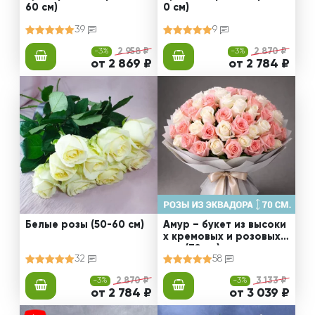
60 см)
0 см)
39
9
-3%
2 958 ₽
-3%
2 870 ₽
от 2 869 ₽
от 2 784 ₽
Белые розы (50-60 см)
Амур – букет из высоки
х кремовых и розовых
роз (70 см)
32
58
-3%
2 870 ₽
-3%
3 133 ₽
от 2 784 ₽
от 3 039 ₽