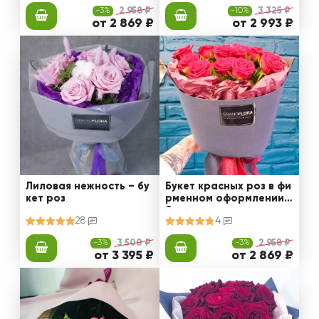
-3%
2 958 ₽
-10%
3 325 ₽
от 2 869 ₽
от 2 993 ₽
Лиловая нежность – бу
Букет красных роз в фи
кет роз
рменном оформлении 5
0 см
28
4
-3%
3 500 ₽
-3%
2 958 ₽
от 3 395 ₽
от 2 869 ₽