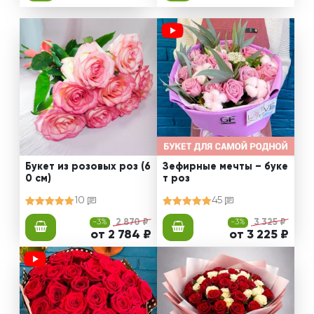
Букет из розовых роз (6
Зефирные мечты – буке
0 см)
т роз
10
45
-3%
2 870 ₽
-3%
3 325 ₽
от 2 784 ₽
от 3 225 ₽