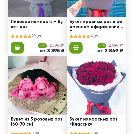
Лиловая нежность – бу
Букет красных роз в фи
кет роз
рменном оформлении 5
0 см
28
4
-3%
3 500 ₽
-3%
2 958 ₽
от 3 395 ₽
от 2 869 ₽
Букет из 5 розовых роз
Букет из красных роз
(60-70 см)
«Классик»
2
3