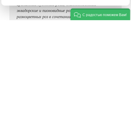
ароматные кустовые розы, длинностеблевые
эквадорские и пионовидные розы, букет из микса
С радостью поможем Вам!
разноцветных роз в сочетании с другими цветами.
Оформляются букеты листвой и веточками
декоративной зелени, фетром и бумагой крафт в тон
цветам. Ни одна женщина не останется
равнодушной перед таким знаком внимания и
выражением искренних чувств»
Наши флористы
обладают многолетним
опытом в искусстве
декорирования цветов
и стремятся создать
совершенный образ
цветочной композиции.
Все специалисты
регулярно повышают