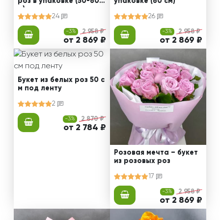
роз в упаковке (50-60 с
упаковке (60 см)
м)
24
26
-3%
2 958 ₽
-3%
2 958 ₽
от 2 869 ₽
от 2 869 ₽
Букет из белых роз 50 с
м под ленту
2
-3%
2 870 ₽
от 2 784 ₽
Розовая мечта – букет
из розовых роз
17
-3%
2 958 ₽
от 2 869 ₽