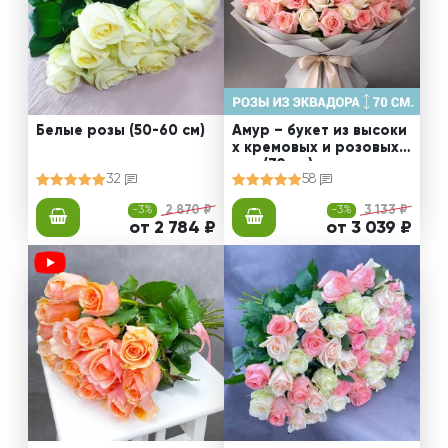
Белые розы (50-60 см)
Амур – букет из высоки
х кремовых и розовых
роз (70 см)
32
58
-3%
2 870 ₽
-3%
3 133 ₽
от 2 784 ₽
от 3 039 ₽