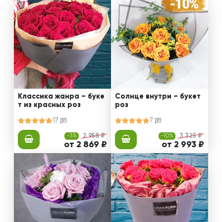
Классика жанра – буке
Солнце внутри – букет
т из красных роз
роз
17
7
-3%
2 958 ₽
-10%
3 325 ₽
от 2 869 ₽
от 2 993 ₽