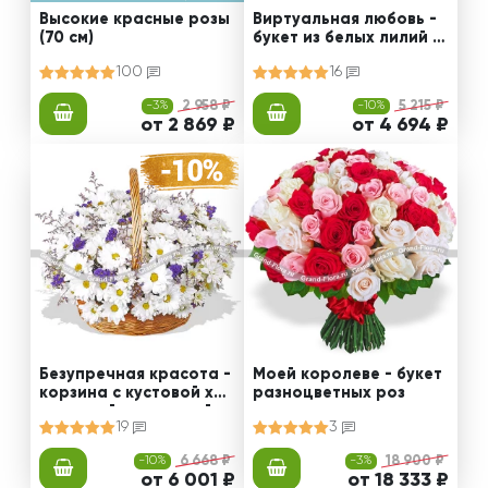
Высокие красные розы
Виртуальная любовь -
(70 см)
букет из белых лилий и
альстромерии
100
16
-3%
2 958 ₽
-10%
5 215 ₽
от 2 869 ₽
от 4 694 ₽
Безупречная красота -
Моей королеве - букет
корзина с кустовой хри
разноцветных роз
зантемой и статицей
19
3
-10%
6 668 ₽
-3%
18 900 ₽
от 6 001 ₽
от 18 333 ₽