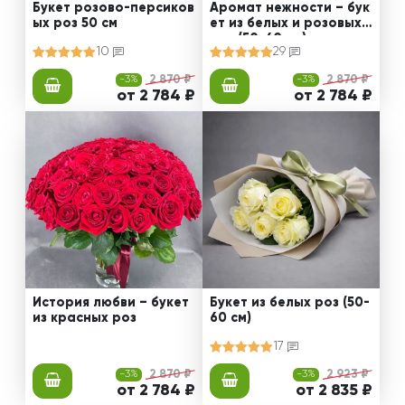
Букет розово-персиков
Аромат нежности – бук
ых роз 50 см
ет из белых и розовых
роз (50-60 см)
10
29
-3%
2 870 ₽
-3%
2 870 ₽
от 2 784 ₽
от 2 784 ₽
История любви – букет
Букет из белых роз (50-
из красных роз
60 см)
17
-3%
2 870 ₽
-3%
2 923 ₽
от 2 784 ₽
от 2 835 ₽