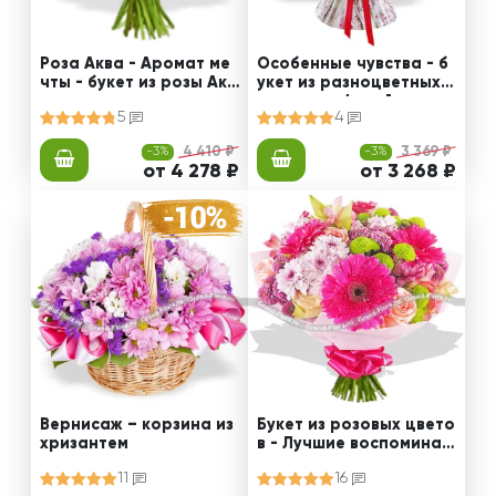
Роза Аква - Аромат ме
Особенные чувства - б
чты - букет из розы Акв
укет из разноцветных р
а и гвоздик
оз с гипсофилой
5
4
-3%
4 410 ₽
-3%
3 369 ₽
от 4 278 ₽
от 3 268 ₽
Вернисаж – корзина из
Букет из розовых цвето
хризантем
в - Лучшие воспоминан
ия
11
16