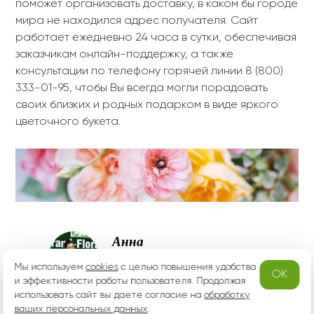
поможет организовать доставку, в каком бы городе
мира не находился адрес получателя. Сайт
работает ежедневно 24 часа в сутки, обеспечивая
заказчикам онлайн-поддержку, а также
консультации по телефону горячей линии 8 (800)
333-01-95, чтобы Вы всегда могли порадовать
своих близких и родных подарком в виде яркого
цветочного букета.
Анна
специалист Гранд Флора
Мы используем
cookies
с целью повышения удобства
OK
и эффективности работы пользователя. Продолжая
«Невероятно женственно смотрятся композиции из
использовать сайт вы даете согласие на
обработку
роз любого сорта и цвета. Это могут быть
ваших персональных данных
.