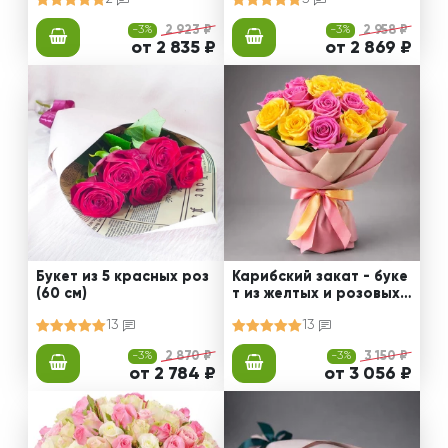
-3%
2 923 ₽
-3%
2 958 ₽
от 2 835 ₽
от 2 869 ₽
Букет из 5 красных роз
Карибский закат - буке
(60 см)
т из желтых и розовых
роз
13
13
-3%
2 870 ₽
-3%
3 150 ₽
от 2 784 ₽
от 3 056 ₽