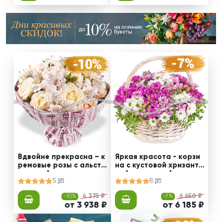
Вдвойне прекрасна – к
Яркая красота - корзи
ремовые розы с альстр
на с кустовой хризанте
омерией
мой и статицей
5
8
-10%
4 375 ₽
-7%
6 650 ₽
от 3 938 ₽
от 6 185 ₽