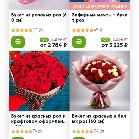
Букет из розовых роз (6
Зефирные мечты – буке
0 см)
т роз
10
45
-3%
2 870 ₽
-3%
3 325 ₽
от 2 784 ₽
от 3 225 ₽
Букет из красных роз в
Букет из красных и бел
крафтовом оформлени
ых роз (60 см)
и 60 см
74
34