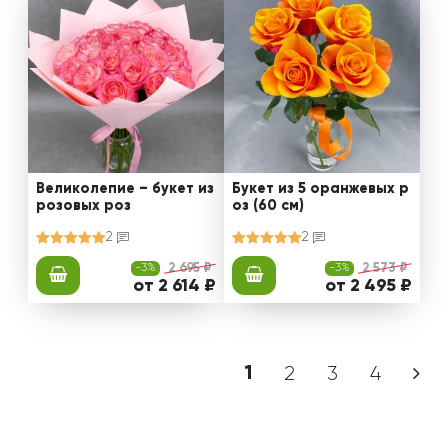
Великолепие – букет из
Букет из 5 оранжевых р
розовых роз
оз (60 см)
2
2
-3%
2 695 ₽
-3%
2 573 ₽
от 2 614 ₽
от 2 495 ₽
1
2
3
4