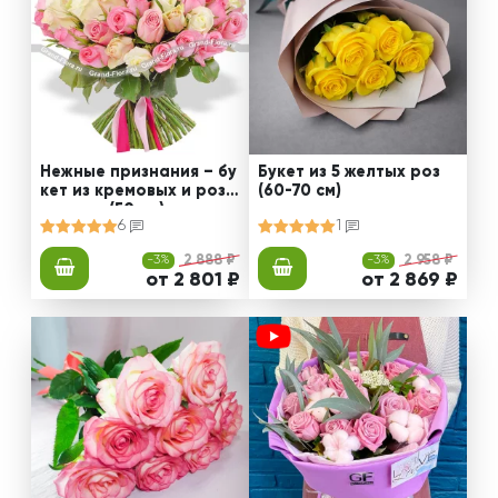
Нежные признания – бу
Букет из 5 желтых роз
кет из кремовых и розо
(60-70 см)
вых роз (50 см)
6
1
-3%
2 888 ₽
-3%
2 958 ₽
от 2 801 ₽
от 2 869 ₽