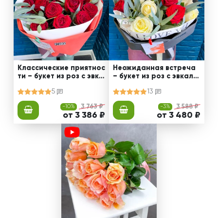
Классические приятнос
Неожиданная встреча
ти – букет из роз с эвка
– букет из роз с эвкали
липтом
птом
5
13
-10%
3 763 ₽
-3%
3 588 ₽
от 3 386 ₽
от 3 480 ₽