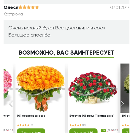
Олеся
07.01.2017
Кострома
Очень нежный букет.Все доставили в срок.
Большое спасибо
ВОЗМОЖНО, ВАС ЗАИНТЕРЕСУЕТ
- букет
101 оранжевая роза
Букет из 101 розы "Примадонна"
101 зел
1
1
31 500 ₽
31 500 ₽
%
-3%
Заказать
Заказать
Зака