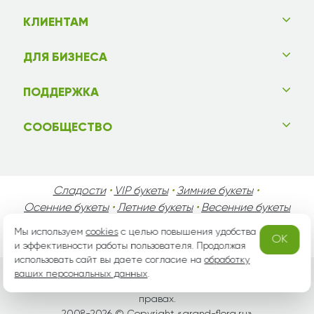
КЛИЕНТАМ
ДЛЯ БИЗНЕСА
ПОДДЕРЖКА
СООБЩЕСТВО
Сладости
•
VIP букеты
•
Зимние букеты
•
Осенние букеты
•
Летние букеты
•
Весенние букеты
•
День Святого Валентина
•
День Матери
•
Мы используем
cookies
с целью повышения удобства
OK
День Мужчин
•
Праздники!
и эффективности работы пользователя. Продолжая
использовать сайт вы даете согласие на
обработку
ваших персональных данных
.
Вся информация защищена законом России об авторских
правах.