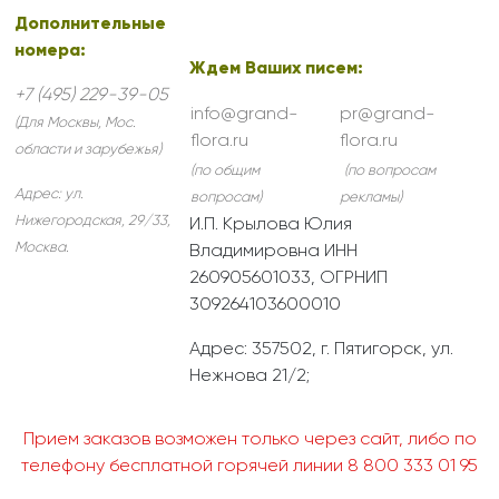
Дополнительные
номера:
Ждем Ваших писем:
+7 (495) 229-39-05
info@grand-
pr@grand-
(Для Москвы, Мос.
flora.ru
flora.ru
области и зарубежья)
(по общим
(по вопросам
Адрес:
ул.
вопросам)
рекламы)
Нижегородская, 29/33
,
И.П. Крылова Юлия
Москва
.
Владимировна ИНН
260905601033, ОГРНИП
309264103600010
Адрес: 357502, г. Пятигорск, ул.
Нежнова 21/2;
Прием заказов возможен только через сайт, либо по
телефону бесплатной горячей линии 8 800 333 01 95