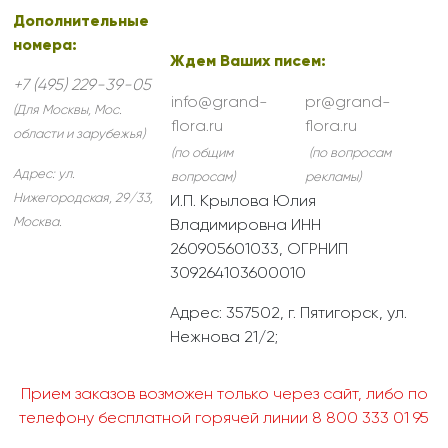
Дополнительные
номера:
Ждем Ваших писем:
+7 (495) 229-39-05
info@grand-
pr@grand-
(Для Москвы, Мос.
flora.ru
flora.ru
области и зарубежья)
(по общим
(по вопросам
Адрес:
ул.
вопросам)
рекламы)
Нижегородская, 29/33
,
И.П. Крылова Юлия
Москва
.
Владимировна ИНН
260905601033, ОГРНИП
309264103600010
Адрес: 357502, г. Пятигорск, ул.
Нежнова 21/2;
Прием заказов возможен только через сайт, либо по
телефону бесплатной горячей линии 8 800 333 01 95