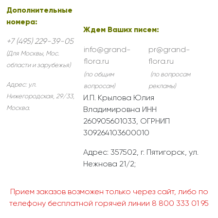
Дополнительные
номера:
Ждем Ваших писем:
+7 (495) 229-39-05
info@grand-
pr@grand-
(Для Москвы, Мос.
flora.ru
flora.ru
области и зарубежья)
(по общим
(по вопросам
Адрес:
ул.
вопросам)
рекламы)
Нижегородская, 29/33
,
И.П. Крылова Юлия
Москва
.
Владимировна ИНН
260905601033, ОГРНИП
309264103600010
Адрес: 357502, г. Пятигорск, ул.
Нежнова 21/2;
Прием заказов возможен только через сайт, либо по
телефону бесплатной горячей линии 8 800 333 01 95