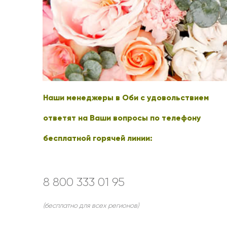
Оранжевые розы
В крафтовой бумаге
Розы
Розы поштучно
Монобукеты
Смешанные
5 роз
Разноцветные
Хризантемы
7 роз
Эксклюзивные букеты
Эустома
11 роз
15 роз
Наши менеджеры в Оби с удовольствием
25 роз
51 роза
ответят на Ваши вопросы по телефону
101 роза
бесплатной горячей линии:
Розы Гран-При
Корзины с розами
Кустовые розы
8 800 333 01 95
Миксы из роз
(бесплатно для всех регионов)
Сердца из роз