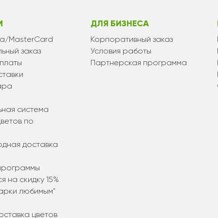
М
ДЛЯ БИЗНЕСА
sa/MasterCard
Корпоративный заказ
ьный заказ
Условия работы
платы
Партнерская программа
ставки
ара
ьная система
ветов по
дная доставка
программы
я на скидку 15%
дарки любимым"
оставка цветов