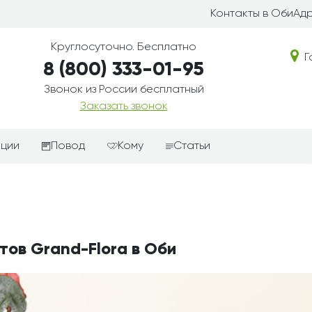
Контакты в Оби
Адр
Круглосуточно. Бесплатно
Г
8 (800) 333-01-95
Звонок из России бесплатный
Заказать звонок
иции
Повод
Кому
Статьи
ные корзины
Подарки-дополнения к
Парню
цветам
з цветов
Девушке
Выздоравливай
ые корзины
Женщине
День рождения
тов Grand-Flora в Оби
ые
Мужчине
ции
Извинения
Маме
ые корзины
Любовь
Папе
коробке
Просто так