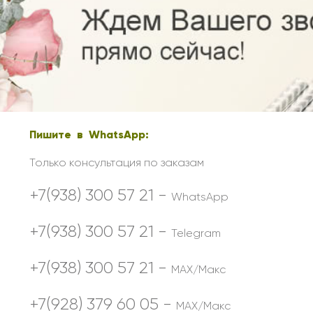
Ребенку
Свадьба
Подруге
Свидание
Сестре
Спасибо!
Брату
Юбилей
Врачу
Коллеге
Пишите в WhatsApp:
Бабушке
Дедушке
Только консультация по заказам
+7(938) 300 57 21 -
WhatsApp
+7(938) 300 57 21 -
Telegram
+7(938) 300 57 21 -
MAX/Макс
+7(928) 379 60 05 -
MAX/Макс