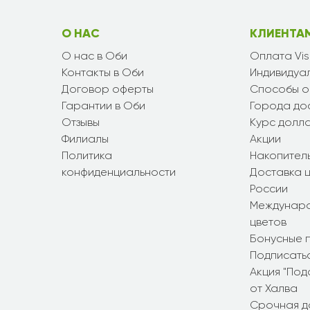
О НАС
КЛИЕНТА
О нас в Оби
Оплата Vi
Контакты в Оби
Индивидуал
Договор оферты
Способы о
Гарантии в Оби
Города до
Отзывы
Курс долл
Филиалы
Акции
Политика
Накопител
конфиденциальности
Доставка ц
России
Междунаро
цветов
Бонусные 
Подписатьс
Акция "По
от Халва
Срочная д