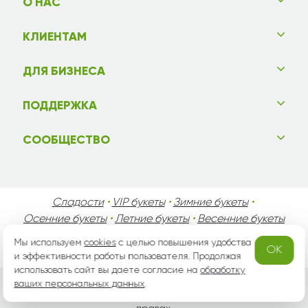
О НАС
КЛИЕНТАМ
ДЛЯ БИЗНЕСА
ПОДДЕРЖКА
СООБЩЕСТВО
Сладости
•
VIP букеты
•
Зимние букеты
•
Осенние букеты
•
Летние букеты
•
Весенние букеты
•
День Святого Валентина
•
День Матери
•
Мы используем
cookies
с целью повышения удобства
OK
День Мужчин
•
Праздники!
и эффективности работы пользователя. Продолжая
использовать сайт вы даете согласие на
обработку
ваших персональных данных
.
Вся информация защищена законом России об авторских