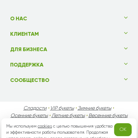
О НАС
КЛИЕНТАМ
ДЛЯ БИЗНЕСА
ПОДДЕРЖКА
СООБЩЕСТВО
Сладости
•
VIP букеты
•
Зимние букеты
•
Осенние букеты
•
Летние букеты
•
Весенние букеты
•
День Святого Валентина
•
День Матери
•
Мы используем
cookies
с целью повышения удобства
OK
День Мужчин
•
Праздники!
и эффективности работы пользователя. Продолжая