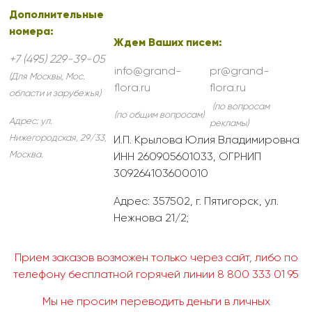
Дополнительные
номера:
Ждем Ваших писем:
+7 (495) 229-39-05
info@grand-
pr@grand-
(Для Москвы, Мос.
flora.ru
flora.ru
области и зарубежья)
(по вопросам
(по общим вопросам)
Адрес:
ул.
рекламы)
Нижегородская, 29/33
,
И.П. Крылова Юлия Владимировна
Москва
.
ИНН 260905601033, ОГРНИП
309264103600010
Адрес: 357502, г. Пятигорск, ул.
Нежнова 21/2;
Прием заказов возможен только через сайт, либо по
телефону бесплатной горячей линии 8 800 333 01 95
Мы не просим переводить деньги в личных