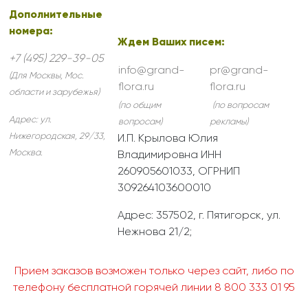
Дополнительные
номера:
Ждем Ваших писем:
+7 (495) 229-39-05
info@grand-
pr@grand-
(Для Москвы, Мос.
flora.ru
flora.ru
области и зарубежья)
(по общим
(по вопросам
Адрес:
ул.
вопросам)
рекламы)
Нижегородская, 29/33
,
И.П. Крылова Юлия
Москва
.
Владимировна ИНН
260905601033, ОГРНИП
309264103600010
Адрес: 357502, г. Пятигорск, ул.
Нежнова 21/2;
Прием заказов возможен только через сайт, либо по
телефону бесплатной горячей линии 8 800 333 01 95