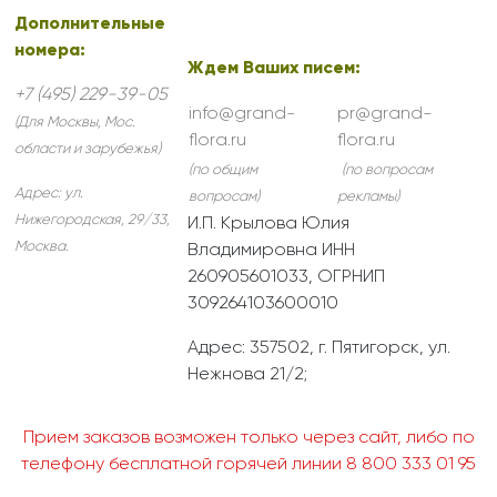
Дополнительные
номера:
Ждем Ваших писем:
+7 (495) 229-39-05
info@grand-
pr@grand-
(Для Москвы, Мос.
flora.ru
flora.ru
области и зарубежья)
(по общим
(по вопросам
Адрес:
ул.
вопросам)
рекламы)
Нижегородская, 29/33
,
И.П. Крылова Юлия
Москва
.
Владимировна ИНН
260905601033, ОГРНИП
309264103600010
Адрес: 357502, г. Пятигорск, ул.
Нежнова 21/2;
Прием заказов возможен только через сайт, либо по
телефону бесплатной горячей линии 8 800 333 01 95