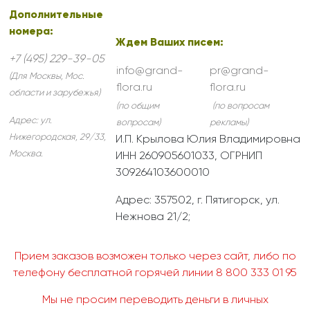
Дополнительные
номера:
Ждем Ваших писем:
+7 (495) 229-39-05
info@grand-
pr@grand-
(Для Москвы, Мос.
flora.ru
flora.ru
области и зарубежья)
(по общим
(по вопросам
Адрес:
ул.
вопросам)
рекламы)
Нижегородская, 29/33
,
И.П. Крылова Юлия Владимировна
Москва
.
ИНН 260905601033, ОГРНИП
309264103600010
Адрес: 357502, г. Пятигорск, ул.
Нежнова 21/2;
Прием заказов возможен только через сайт, либо по
телефону бесплатной горячей линии 8 800 333 01 95
Мы не просим переводить деньги в личных