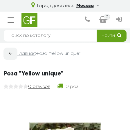
Город доставки:
Москва
0
Найти
←
Главная
Роза "Yellow unique"
Роза "Yellow unique"
0 отзывов
0 раз