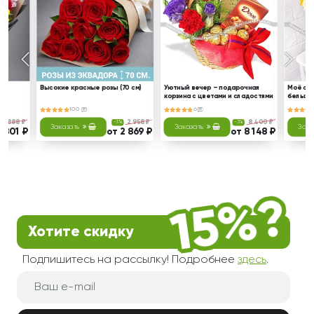
оз
Высокие красные розы (70 см)
Уютный вечер – подарочная
Моё сол
корзина с цветами и сладостями
белых р
100
6
2 888 ₽
2 958 ₽
8 400 ₽
-3%
-3%
Заказать
Заказать
Зака
2 801 ₽
от 2 869 ₽
от 8 148 ₽
Хотите скидку
Подпишитесь на рассылку! Подробнее
здесь
.