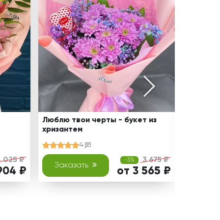
Люблю твои черты - букет из
Улыбайся
хризантем
георгин
4
 025 ₽
3 675 ₽
-3%
Заказать
Зака
904 ₽
от 3 565 ₽