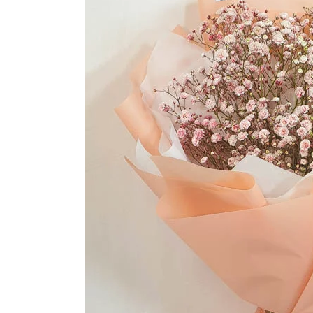
Розы поштучно
Монобукеты
Смешанные
5 роз
Разноцветные
Хризантемы
7 роз
Эксклюзивные букеты
Эустома
11 роз
15 роз
25 роз
51 роза
101 роза
Розы Гран-При
Корзины с розами
Кустовые розы
Миксы из роз
Сердца из роз