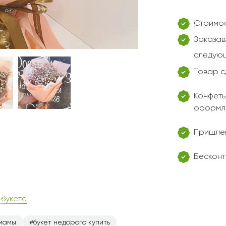
Стоимос
Заказав
следующ
Товар с
Конфеты
оформл
Пришлем
Бесконт
 букете
 мамы
букет недорого купить