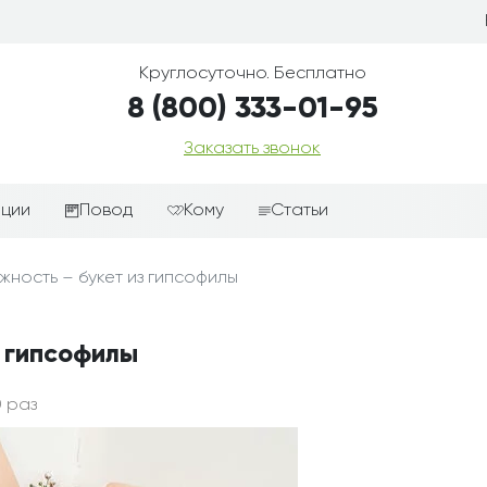
Круглосуточно. Бесплатно
8 (800) 333-01-95
Заказать звонок
иции
Повод
Кому
Статьи
ные корзины
Подарки-дополнения к
Парню
ность – букет из гипсофилы
цветам
з цветов
Девушке
Выздоравливай
ые корзины
Женщине
з гипсофилы
День рождения
ые
Мужчине
ции
Извинения
Маме
 раз
ые корзины
Любовь
Папе
коробке
Просто так
Ребенку