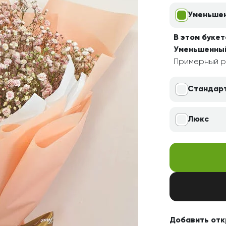
Свадьба
Подруге
Уменьше
Свидание
Сестре
В этом букет
Спасибо!
Брату
Уменьшенны
Юбилей
Врачу
Примерный р
Коллеге
Стандар
Бабушке
Дедушке
Люкс
Добавить отк