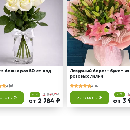
из белых роз 50 см под
Лазурный берег- букет из
розовых лилий
2
2
2 870 ₽
4
-3%
-3%
азать
Заказать
от 2 784 ₽
от 3 