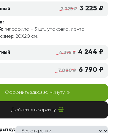
3 225 ₽
нный
3 325 ₽
е:
й:
гипсофила - 5 шт., упаковка, лента.
азмер 20Х20 см.
4 244 ₽
тный
4 375 ₽
6 790 ₽
7 000 ₽
Оформить заказ за минуту
Добавить в корзину
рытку: