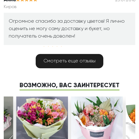
Анна
Киров
Огромное спасибо за доставку цветов! Я лично
оценить не могу саму доставку и букет, но
получатель очень доволен!
ЮлияГголикова
24.07.2018
Горячий Ключ
Смотреть еще отзывы
Большое спасибо за Ваши услуги. Бабушка была
очень рада!! Спасибо за срочную доставку,
потрясающий выбор букетов и
ВОЗМОЖНО, ВАС ЗАИНТЕРЕСУЕТ
высококачественное обслуживание.
Дмитрий
23.07.2018
Сызрань
Здравствуйте! Спасибо большое! Все здорово,
отлично! Доставка вовремя, все счастливы!