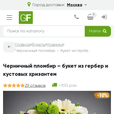
Город доставки:
Москва
0
Найти
Главная
Букеты
Новинки
←
Черничный пломбир – букет из гербер и кустовых хризантем
Черничный пломбир – букет из гербер и
кустовых хризантем
29 отзывов
700 раз
>