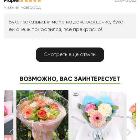
Мария
25.04.2022
Нижний Новгород
Букет заказывали маме на день рождение, букет
ей очень понравился, все прекрасно!
Елизаветта
21.12.2021
Екатеринбург
Смотреть еще отзывы
Герберы не белые, а розовые, но со мной все
согласовали по телефону, прислали фото.Букет
получился хороший, спасибо!
ВОЗМОЖНО, ВАС ЗАИНТЕРЕСУЕТ
Егор
12.11.2021
Новороссийск
Моя мама живёт в Новороссийске, а я застрял по
работе в Питере. Очень хотелось поздравить её с
днем рождения и уделить внимание, даже
несмотря на то, что не могу поздравить лично,