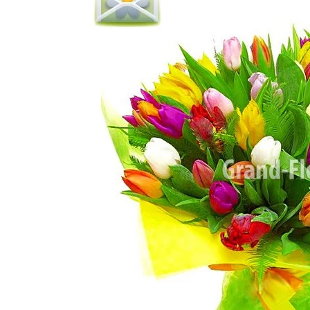
Розы поштучно
Монобукеты
Смешанные
5 роз
Разноцветные
Хризантемы
7 роз
Эксклюзивные букеты
Эустома
11 роз
15 роз
25 роз
51 роза
101 роза
Розы Гран-При
Корзины с розами
Кустовые розы
Миксы из роз
Сердца из роз