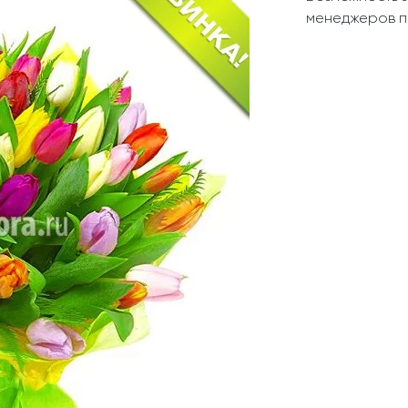
Свадьба
Подруге
менеджеров п
Свидание
Сестре
Спасибо!
Брату
Юбилей
Врачу
Коллеге
Бабушке
Дедушке