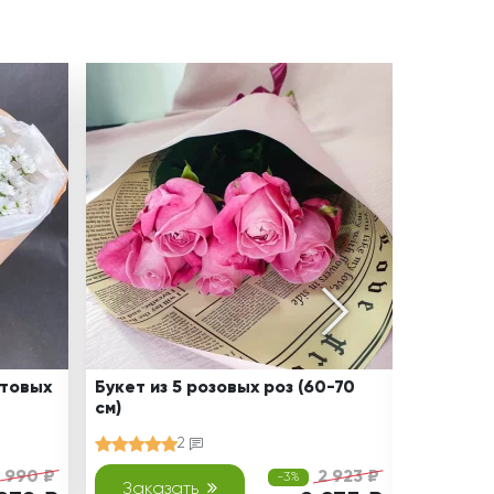
стовых
Букет из 5 розовых роз (60-70
Мечта Б
см)
кустово
2
 990 ₽
2 923 ₽
-3%
Заказать
Зака