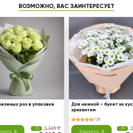
ВОЗМОЖНО, ВАС ЗАИНТЕРЕСУЕТ
зеленых роз в упаковке
Для нежной – букет из ку
хризантем
9
3 325 ₽
3
-3%
-3%
азать
Заказать