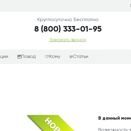
Круглосуточно. Бесплатно
8 (800) 333-01-95
Заказать звонок
иции
Повод
Кому
Статьи
ные корзины
Подарки-дополнения к
Парню
цветам
з цветов
Девушке
Выздоравливай
ые корзины
Женщине
День рождения
ые
Мужчине
ции
Извинения
Маме
ые корзины
Любовь
Папе
В данный мом
коробке
Просто так
Ребенку
Возможность з