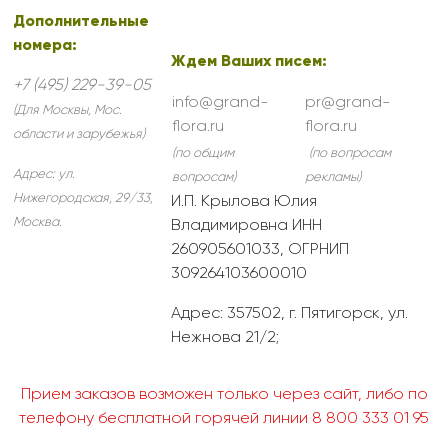
Дополнительные
номера:
Ждем Ваших писем:
+7 (495) 229-39-05
info@grand-
pr@grand-
(Для Москвы, Мос.
flora.ru
flora.ru
области и зарубежья)
(по общим
(по вопросам
Адрес:
ул.
вопросам)
рекламы)
Нижегородская, 29/33
,
И.П. Крылова Юлия
Москва
.
Владимировна ИНН
260905601033, ОГРНИП
309264103600010
Адрес: 357502, г. Пятигорск, ул.
Нежнова 21/2;
Прием заказов возможен только через сайт, либо по
телефону бесплатной горячей линии 8 800 333 01 95