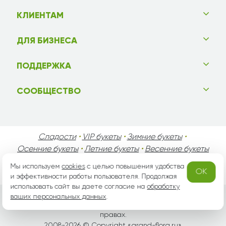
КЛИЕНТАМ
ДЛЯ БИЗНЕСА
ПОДДЕРЖКА
СООБЩЕСТВО
Сладости
•
VIP букеты
•
Зимние букеты
•
Осенние букеты
•
Летние букеты
•
Весенние букеты
•
День Святого Валентина
•
День Матери
•
Мы используем
cookies
с целью повышения удобства
OK
День Мужчин
•
Праздники!
и эффективности работы пользователя. Продолжая
использовать сайт вы даете согласие на
обработку
ваших персональных данных
.
Вся информация защищена законом России об авторских
правах.
2008-2026 © Copyright «
grand-flora.ru
»