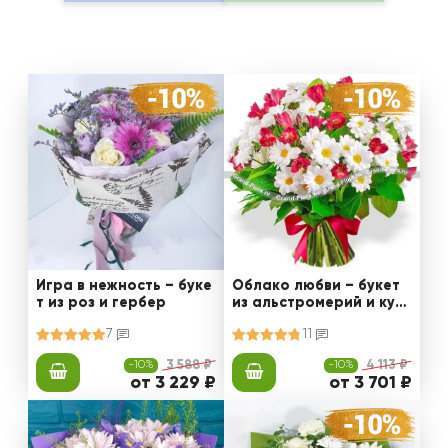
Игра в нежность – буке
Облако любви – букет
т из роз и гербер
из альстромерий и куст
овых хризантем
7
11
-10%
3 588 ₽
-10%
4 113 ₽
от 3 229 ₽
от 3 701 ₽