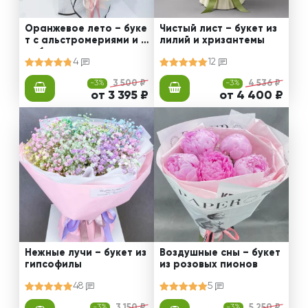
Оранжевое лето – буке
Чистый лист – букет из
т с альстромериями и г
лилий и хризантемы
ерберами
4
12
-3%
3 500 ₽
-3%
4 536 ₽
от 3 395 ₽
от 4 400 ₽
Нежные лучи – букет из
Воздушные сны – букет
гипсофилы
из розовых пионов
48
5
-3%
3 150 ₽
-3%
5 250 ₽