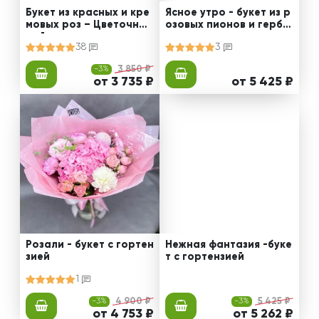
Букет из красных и кре
Ясное утро - букет из р
мовых роз – Цветочный
озовых пионов и гербе
рай
р
38
3
-3%
3 850 ₽
от 3 735 ₽
от 5 425 ₽
Розали - букет с гортен
Нежная фантазия -буке
зией
т с гортензией
1
-3%
4 900 ₽
-3%
5 425 ₽
от 4 753 ₽
от 5 262 ₽