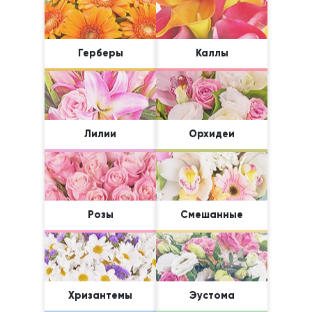
Герберы
Каллы
Лилии
Орхидеи
Розы
Смешанные
Хризантемы
Эустома