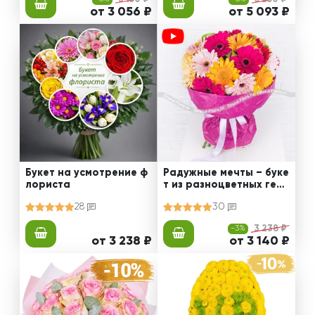
от 3 056 ₽
от 5 093 ₽
Букет на усмотрение ф
Радужные мечты – буке
лориста
т из разноцветных герб
ер
28
30
-3%
3 238 ₽
от 3 238 ₽
от 3 140 ₽