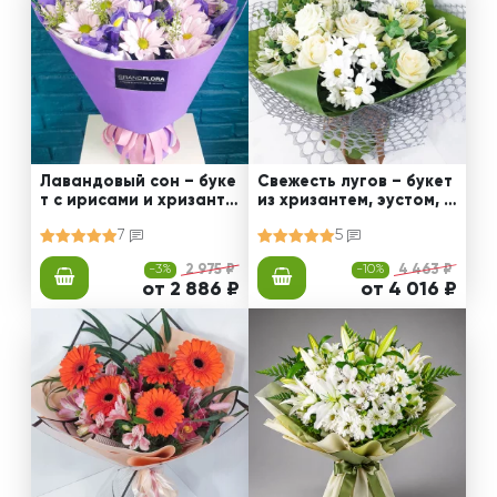
Лавандовый сон – буке
Свежесть лугов – букет
т с ирисами и хризанте
из хризантем, эустом, р
мами
оз
7
5
-3%
2 975 ₽
-10%
4 463 ₽
от 2 886 ₽
от 4 016 ₽