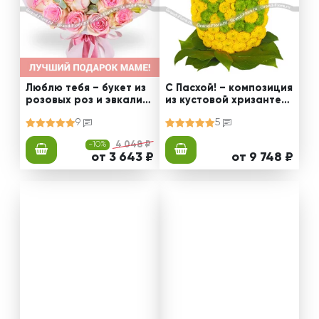
Люблю тебя – букет из
С Пасхой! – композиция
розовых роз и эвкалип
из кустовой хризантем
та
ы
9
5
-10%
4 048 ₽
от 3 643 ₽
от 9 748 ₽