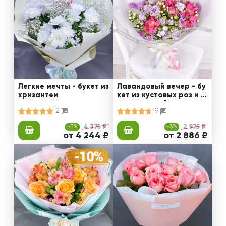
Легкие мечты - букет из
Лавандовый вечер - бу
хризантем
кет из кустовых роз и а
льстромерий с гиперик
12
19
умом
-3%
4 375 ₽
-3%
2 975 ₽
от 4 244 ₽
от 2 886 ₽