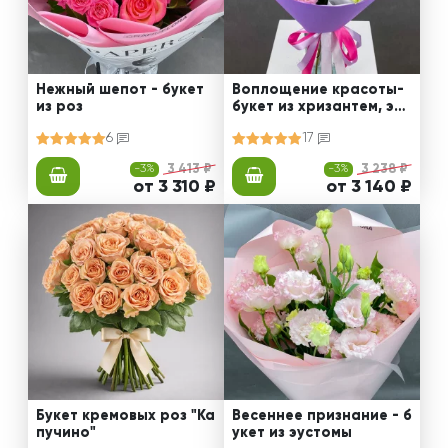
Нежный шепот - букет
Воплощение красоты-
из роз
букет из хризантем, эус
том и роз
6
17
-3%
3 413 ₽
-3%
3 238 ₽
от 3 310 ₽
от 3 140 ₽
Букет кремовых роз "Ка
Весеннее признание - б
пучино"
укет из эустомы