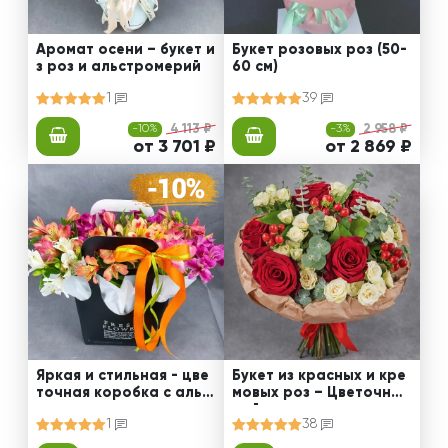
Аромат осени – букет и
Букет розовых роз (50-
з роз и альстромерий
60 см)
1
39
-10%
4 113 ₽
-3%
2 958 ₽
от 3 701 ₽
от 2 869 ₽
Яркая и стильная - цве
Букет из красных и кре
точная коробка с альс
мовых роз – Цветочный
тромериями
рай
1
38