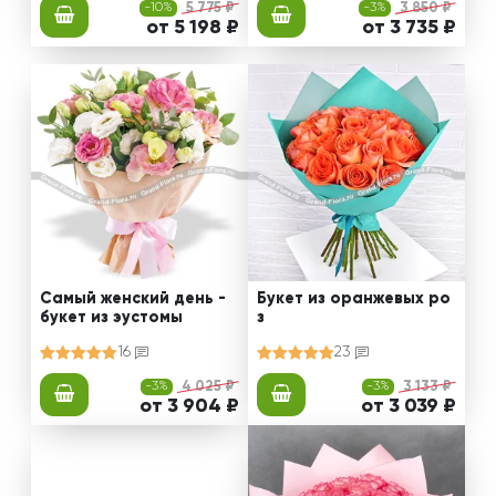
-10%
5 775 ₽
-3%
3 850 ₽
от 5 198 ₽
от 3 735 ₽
Самый женский день -
Букет из оранжевых ро
букет из эустомы
з
16
23
-3%
4 025 ₽
-3%
3 133 ₽
от 3 904 ₽
от 3 039 ₽