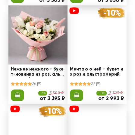
от 3 565 ₽
от 3 650 ₽
Нежнее нежного - буке
Мечтаю о ней – букет и
т-новинка из роз, альст
з роз и альстромерий
ромерий и калл
26
27
-3%
3 500 ₽
-10%
3 325 ₽
от 3 395 ₽
от 2 993 ₽