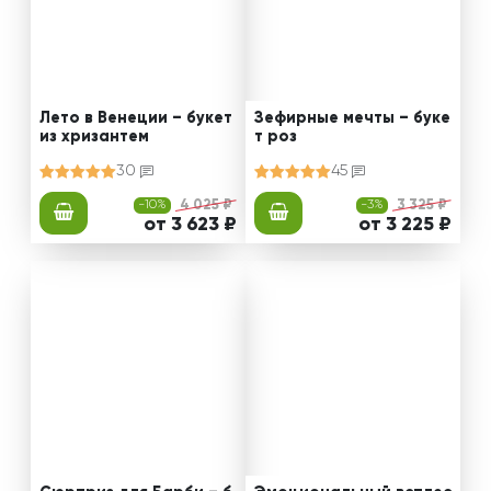
Лето в Венеции – букет
Зефирные мечты – буке
из хризантем
т роз
30
45
-10%
4 025 ₽
-3%
3 325 ₽
от 3 623 ₽
от 3 225 ₽