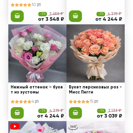
10
-3%
3 658 ₽
-3%
4 375 ₽
от 3 548 ₽
от 4 244 ₽
Нежный оттенок – буке
Букет персиковых роз -
т из эустомы
Мисс Пигги
4
15
-3%
4 375 ₽
-3%
3 133 ₽
от 4 244 ₽
от 3 039 ₽