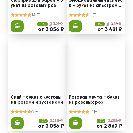
Сюрприз для Барби – б
Эмоциональный всплес
укет из розовых роз
к – букет из альстроме
рии
13
2
-10%
3 395 ₽
-15%
4 025 ₽
от 3 056 ₽
от 3 421 ₽
Сияй - букет с кустовы
Розовая мечта – букет
ми розами и эустомами
из розовых роз
6
17
-3%
3 150 ₽
-3%
2 958 ₽
от 3 056 ₽
от 2 869 ₽