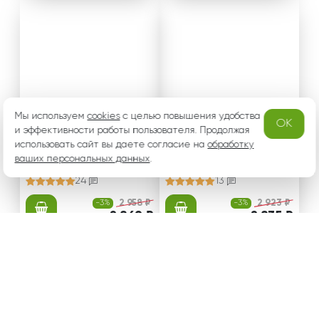
Мы используем
cookies
с целью повышения удобства
OK
и эффективности работы пользователя. Продолжая
использовать сайт вы даете согласие на
обработку
Букет красных и белых
Букет из красных роз 6
ваших персональных данных
роз в упаковке (50-60 с
.
0 см
м)
24
13
-3%
2 958 ₽
-3%
2 923 ₽
от 2 869 ₽
от 2 835 ₽