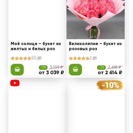
Моё солнце – букет из
Великолепие – букет из
желтых и белых роз
розовых роз
20
2
-3%
3 133 ₽
-3%
2 695 ₽
от 3 039 ₽
от 2 614 ₽