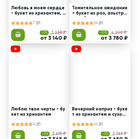
Любовь в моем сердце
Томительное ожидание
- букет из хризантем, э
– букет из роз, альстро
устом и роз
мерий и диантусов
7
14
-3%
3 238 ₽
-10%
4 200 ₽
от 3 140 ₽
от 3 780 ₽
Люблю твои черты - бу
Вечерний каприз - буке
кет из хризантем
т из хризантем и сухоцв
етов
4
14
-3%
3 675 ₽
-3%
3 763 ₽