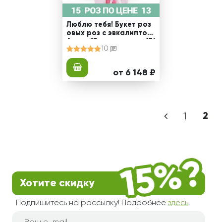
Люблю тебя! Букет роз
овых роз с эвкалиптом!
Акция 15 роз по цене 13!
10
от 6 148 ₽
1
2
Хотите скидку
Подпишитесь на рассылку! Подробнее
здесь
.