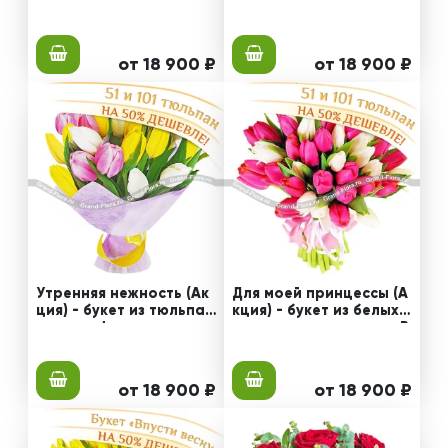
етных тюльпанов + кон
+ конфеты в подарок
феты
от 18 900 ₽
от 18 900 ₽
Утренняя нежность (Ак
Для моей принцессы (А
ция) - букет из тюльпан
кция) - букет из белых и
ов + конфеты
розовых тюльпанов + R
afaello
от 18 900 ₽
от 18 900 ₽