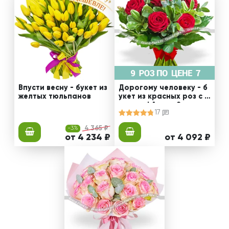
Впусти весну - букет из
Дорогому человеку - б
желтых тюльпанов
укет из красных роз с з
еленью! Акция 9 роз по
17
цене 7!
-3%
4 365 ₽
от 4 234 ₽
от 4 092 ₽