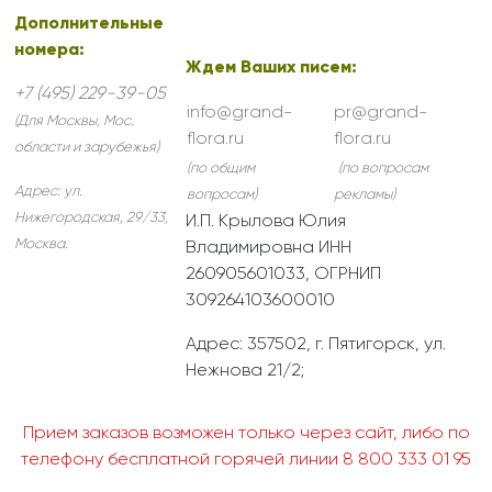
Дополнительные
номера:
Ждем Ваших писем:
+7 (495) 229-39-05
info@grand-
pr@grand-
(Для Москвы, Мос.
flora.ru
flora.ru
области и зарубежья)
(по общим
(по вопросам
Адрес:
ул.
вопросам)
рекламы)
Нижегородская, 29/33
,
И.П. Крылова Юлия
Москва
.
Владимировна ИНН
260905601033, ОГРНИП
309264103600010
Адрес: 357502, г. Пятигорск, ул.
Нежнова 21/2;
Прием заказов возможен только через сайт, либо по
телефону бесплатной горячей линии 8 800 333 01 95