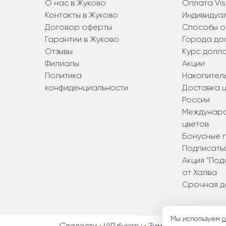
О нас в Жуково
Оплата Vi
Контакты в Жуково
Индивидуал
Договор оферты
Способы о
Гарантии в Жуково
Города до
Отзывы
Курс долл
Филиалы
Акции
Политика
Накопител
конфиденциальности
Доставка ц
России
Междунаро
цветов
Бонусные 
Подписатьс
Акция "По
от Халва
Срочная д
Мы используем
c