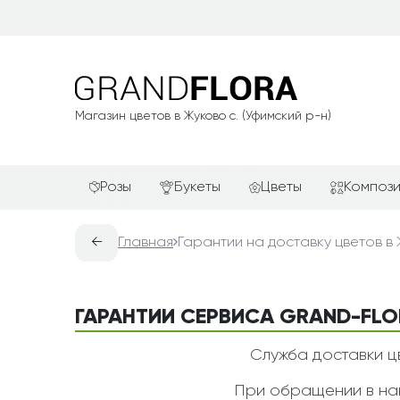
Магазин цветов в Жуково с. (Уфимский р-н)
Розы
Букеты
Цветы
Композ
Красные розы
АКЦИИ
Альстромерии
Подароч
←
Главная
Гарантии на доставку цветов в
Белые розы
Новинки
Гвоздики
Сердца и
Желтые розы
Хиты продаж
Герберы
Фруктов
ГАРАНТИИ СЕРВИСА GRAND-FLO
Зелёные розы
Недорогие цветы
Каллы
Цветочн
компози
Кремовые розы
Красивые букеты
Лилии
Служба доставки цв
Цветочн
Розовые розы
Авторские букеты
Орхидеи
При обращении в наш
Цветы в 