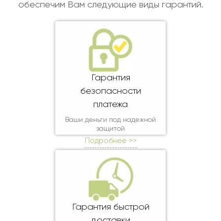
Ребенку
обеспечим Вам следующие виды гарантий.
Свадьба
Подруге
Свидание
Сестре
Спасибо!
Брату
Юбилей
Врачу
Гарантия
Коллеге
безопасности
Бабушке
платежа
Дедушке
Ваши деньги под надежной
защитой
Подробнее >>
Гарантия быстрой
доставки