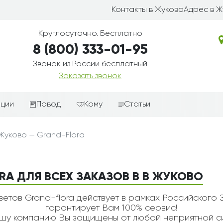
Контакты в Жуково
Адрес в 
Круглосуточно. Бесплатно
8 (800) 333-01-95
Звонок из России бесплатный
Заказать звонок
иции
Повод
Кому
Статьи
ные корзины
Подарки-дополнения к
Парню
 Жуково — Grand-Flora
цветам
з цветов
Девушке
Выздоравливай
ые корзины
Женщине
День рождения
RA ДЛЯ ВСЕХ ЗАКАЗОВ В В ЖУКОВО
ые
Мужчине
ции
Извинения
Маме
етов Grand-flora действует в рамках Российского 
ые корзины
Любовь
гарантирует Вам 100% сервис!
Папе
у компанию Вы защищены от любой неприятной си
коробке
Просто так