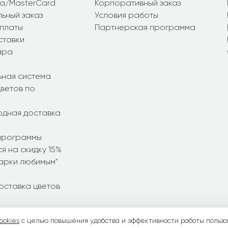
sa/MasterCard
Корпоративный заказ
ьный заказ
Условия работы
платы
Партнерская программа
ставки
ара
ьная система
ветов по
дная доставка
программы
я на скидку 15%
дарки любимым"
оставка цветов
ookies
с целью повышения удобства и эффективности работы пользо