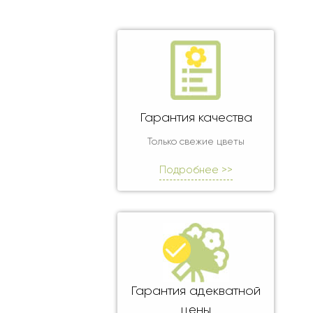
Оранжевые розы
В крафтовой бумаге
Розы
Розы поштучно
Монобукеты
Смешанные
5 роз
Разноцветные
Хризантемы
7 роз
Эксклюзивные букеты
Эустома
11 роз
15 роз
Гарантия качества
25 роз
Только свежие цветы
51 роза
Подробнее >>
101 роза
Розы Гран-При
Корзины с розами
Кустовые розы
Миксы из роз
Гарантия адекватной
Сердца из роз
цены