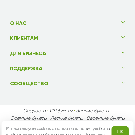
О НАС
КЛИЕНТАМ
ДЛЯ БИЗНЕСА
ПОДДЕРЖКА
СООБЩЕСТВО
Сладости
•
VIP букеты
•
Зимние букеты
•
Осенние букеты
•
Летние букеты
•
Весенние букеты
•
День Святого Валентина
•
День Матери
•
Мы используем
cookies
с целью повышения удобства
OK
День Мужчин
•
Праздники!
и эффективности работы пользователя. Продолжая