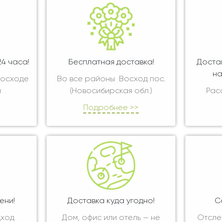
4 часа!
Бесплатная доставка!
Доста
на
Восходе
Во все районы Восход пос.
я
(Новосибирская обл.)
Рас
Подробнее >>
ени!
Доставка куда угодно!
С
дход
Дом, офис или отель — не
Отсле