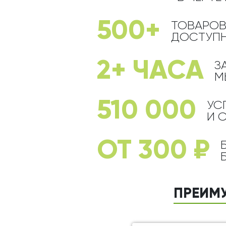
Оранжевые розы
В крафтовой бумаге
Розы
Розы поштучно
Монобукеты
Смешанные
500+
ТОВАРОВ
5 роз
Разноцветные
Хризантемы
ДОСТУПН
7 роз
Эксклюзивные букеты
Эустома
2+ ЧАСА
З
11 роз
М
15 роз
25 роз
510 000
УС
51 роза
И 
101 роза
ОТ 300 ₽
Розы Гран-При
Корзины с розами
Кустовые розы
ПРЕИМ
Миксы из роз
Сердца из роз