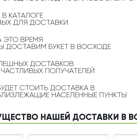
Ребенку
Свадьба
Подруге
 В КАТАЛОГЕ
Свидание
Сестре
ЫХ ДЛЯ ДОСТАВКИ
Спасибо!
Брату
Юбилей
А ЭТО ВРЕМЯ
Врачу
Ы ДОСТАВИМ БУКЕТ
В ВОСХОДЕ
Коллеге
Бабушке
ПЕШНЫХ ДОСТАВКОВ
Дедушке
СЧАСТЛИВЫХ ПОЛУЧАТЕЛЕЙ
БУДЕТ СТОИТЬ ДОСТАВКА В
БЛИЗЛЕЖАЩИЕ НАСЕЛЕННЫЕ ПУНКТЫ
УЩЕСТВО НАШЕЙ ДОСТАВКИ В В