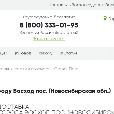
Контакты в Восходе
Адрес в Вос
Круглосуточно. Бесплатно
Го
8 (800) 333-01-95
Звонок из России бесплатный
Заказать звонок
иции
Повод
Кому
Статьи
ные корзины
Подарки-дополнения к
Парню
ловия, сроки и стоимость | Grand-Flora
цветам
з цветов
Девушке
Выздоравливай
ые корзины
Женщине
День рождения
оду Восход пос. (Новосибирская обл.)
ые
Мужчине
ции
Извинения
Маме
ые корзины
Любовь
ДОСТАВКА
Папе
 ГОРОДА ВОСХОД ПОС. (НОВОСИБИРСК
коробке
Просто так