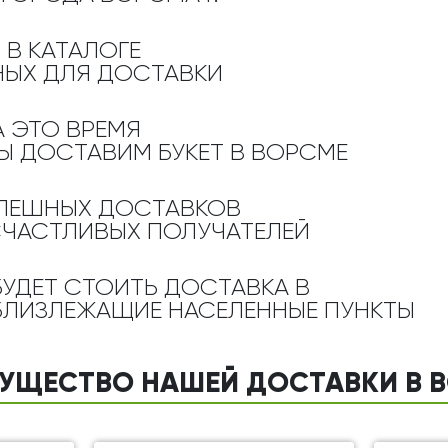
Ребенку
Свадьба
Подруге
 В КАТАЛОГЕ
Свидание
Сестре
ЫХ ДЛЯ ДОСТАВКИ
Спасибо!
Брату
Юбилей
А ЭТО ВРЕМЯ
Врачу
Ы ДОСТАВИМ БУКЕТ
В ВОРСМЕ
Коллеге
Бабушке
ПЕШНЫХ ДОСТАВКОВ
Дедушке
СЧАСТЛИВЫХ ПОЛУЧАТЕЛЕЙ
БУДЕТ СТОИТЬ ДОСТАВКА В
БЛИЗЛЕЖАЩИЕ НАСЕЛЕННЫЕ ПУНКТЫ
УЩЕСТВО НАШЕЙ ДОСТАВКИ В 