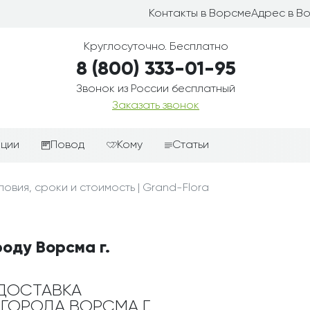
Контакты в Ворсме
Адрес в В
Круглосуточно. Бесплатно
8 (800) 333-01-95
Звонок из России бесплатный
Заказать звонок
иции
Повод
Кому
Статьи
ные корзины
Подарки-дополнения к
Парню
овия, сроки и стоимость | Grand-Flora
цветам
з цветов
Девушке
Выздоравливай
ые корзины
Женщине
День рождения
роду Ворсма г.
ые
Мужчине
ции
Извинения
Маме
ые корзины
Любовь
ДОСТАВКА
Папе
 ГОРОДА ВОРСМА Г.
коробке
Просто так