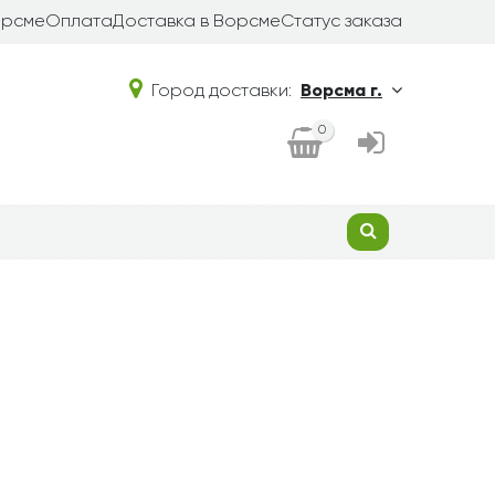
орсме
Оплата
Доставка в Ворсме
Статус заказа
Город доставки:
Ворсма г.
0