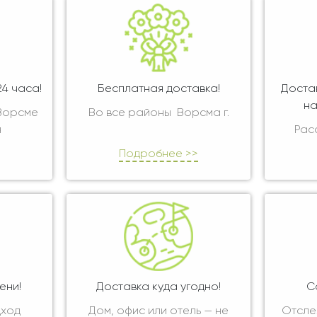
4 часа!
Бесплатная доставка!
Доста
на
 Ворсме
Во все районы Ворсма г.
я
Рас
Подробнее >>
ени!
Доставка куда угодно!
С
дход
Дом, офис или отель — не
Отсле