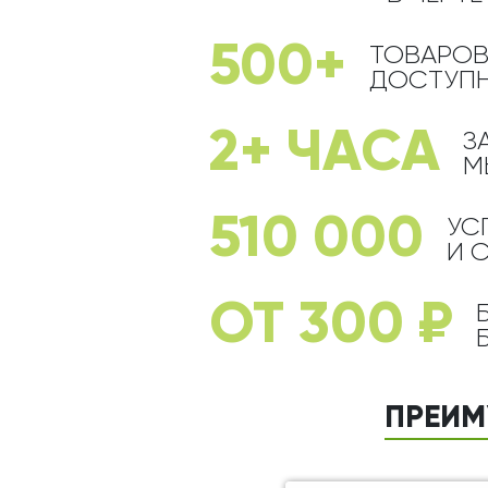
Оранжевые розы
В крафтовой бумаге
Розы
Розы поштучно
Монобукеты
Смешанные
500+
ТОВАРОВ
5 роз
Разноцветные
Хризантемы
ДОСТУПН
7 роз
Эксклюзивные букеты
Эустома
2+ ЧАСА
З
11 роз
М
15 роз
25 роз
510 000
УС
51 роза
И 
101 роза
ОТ 300 ₽
Розы Гран-При
Корзины с розами
Кустовые розы
ПРЕИМ
Миксы из роз
Сердца из роз