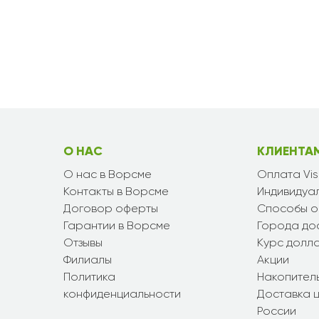
О НАС
КЛИЕНТА
О нас в Ворсме
Оплата Vi
Контакты в Ворсме
Индивидуал
Договор оферты
Способы о
Гарантии в Ворсме
Города до
Отзывы
Курс долл
Филиалы
Акции
Политика
Накопител
конфиденциальности
Доставка ц
России