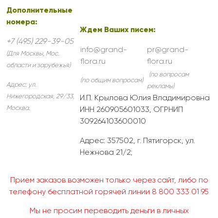
Дополнительные
номера:
Ждем Ваших писем:
+7 (495) 229-39-05
info@grand-
pr@grand-
(Для Москвы, Мос.
flora.ru
flora.ru
области и зарубежья)
(по вопросам
(по общим вопросам)
Адрес:
ул.
рекламы)
Нижегородская, 29/33
,
И.П. Крылова Юлия Владимировна
Москва
.
ИНН 260905601033, ОГРНИП
309264103600010
Адрес: 357502, г. Пятигорск, ул.
Нежнова 21/2;
Прием заказов возможен только через сайт, либо по
телефону бесплатной горячей линии 8 800 333 01 95
Мы не просим переводить деньги в личных