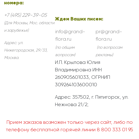
номера:
+7 (495) 229-39-05
Ждем Ваших писем:
(Для Москвы, Мос. области
и зарубежья)
info@grand-
pr@grand-
flora.ru
flora.ru
Адрес:
ул.
(по общим
(по вопросам
Нижегородская, 29/33
,
вопросам)
рекламы)
Москва
.
И.П. Крылова Юлия
Владимировна ИНН
260905601033, ОГРНИП
309264103600010
Адрес: 357502, г. Пятигорск, ул.
Нежнова 21/2;
Прием заказов возможен только через сайт, либо по
телефону бесплатной горячей линии 8 800 333 01 95