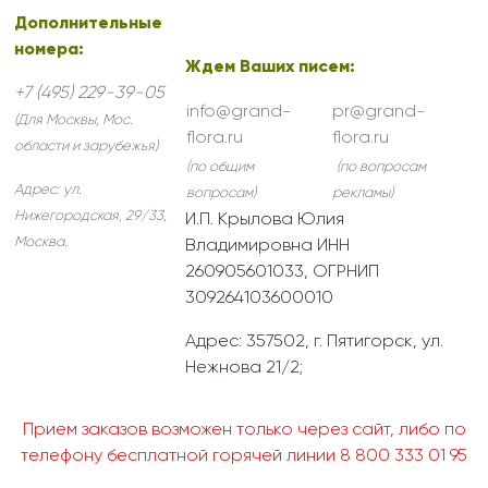
Дополнительные
номера:
Ждем Ваших писем:
+7 (495) 229-39-05
info@grand-
pr@grand-
(Для Москвы, Мос.
flora.ru
flora.ru
области и зарубежья)
(по общим
(по вопросам
Адрес:
ул.
вопросам)
рекламы)
Нижегородская, 29/33
,
И.П. Крылова Юлия
Москва
.
Владимировна ИНН
260905601033, ОГРНИП
309264103600010
Адрес: 357502, г. Пятигорск, ул.
Нежнова 21/2;
Прием заказов возможен только через сайт, либо по
телефону бесплатной горячей линии 8 800 333 01 95