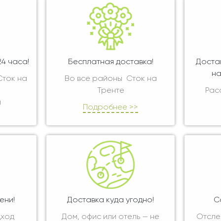
4 часа!
Бесплатная доставка!
Доста
на
Сток на
Во все районы Сток на
Тренте
Рас
я
Подробнее >>
ени!
Доставка куда угодно!
С
дход
Дом, офис или отель — не
Отсле