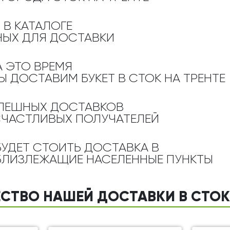
Ребенку
Свадьба
Подруге
 В КАТАЛОГЕ
Свидание
Сестре
ЫХ ДЛЯ ДОСТАВКИ
Спасибо!
Брату
Юбилей
А ЭТО ВРЕМЯ
Врачу
Ы ДОСТАВИМ БУКЕТ
В СТОК НА ТРЕНТЕ
Коллеге
Бабушке
ПЕШНЫХ ДОСТАВКОВ
Дедушке
СЧАСТЛИВЫХ ПОЛУЧАТЕЛЕЙ
БУДЕТ СТОИТЬ ДОСТАВКА В
БЛИЗЛЕЖАЩИЕ НАСЕЛЕННЫЕ ПУНКТЫ
СТВО НАШЕЙ ДОСТАВКИ В СТОК 