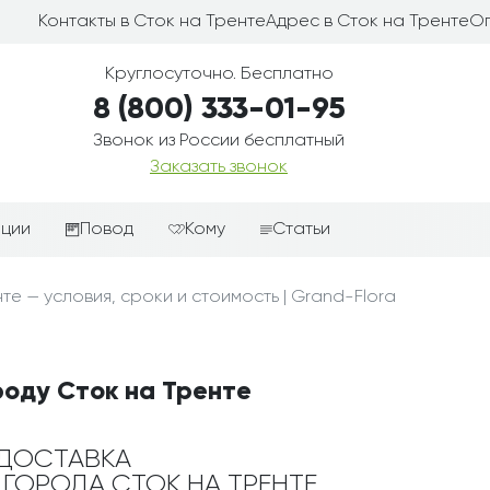
Контакты в Сток на Тренте
Адрес в Сток на Тренте
О
Круглосуточно. Бесплатно
8 (800) 333-01-95
Звонок из России бесплатный
Заказать звонок
иции
Повод
Кому
Статьи
ные корзины
Подарки-дополнения к
Парню
те — условия, сроки и стоимость | Grand-Flora
цветам
з цветов
Девушке
Выздоравливай
ые корзины
Женщине
День рождения
роду Сток на Тренте
ые
Мужчине
ции
Извинения
Маме
ые корзины
Любовь
ДОСТАВКА
Папе
Е ГОРОДА СТОК НА ТРЕНТЕ
коробке
Просто так