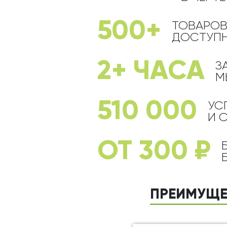
Оранжевые розы
В крафтовой бумаге
Розы
Розы поштучно
Монобукеты
Смешанные
500+
ТОВАРОВ
5 роз
Разноцветные
Хризантемы
ДОСТУПН
7 роз
Эксклюзивные букеты
Эустома
2+ ЧАСА
З
11 роз
М
15 роз
25 роз
510 000
УС
51 роза
И 
101 роза
ОТ 300 ₽
Розы Гран-При
Корзины с розами
Кустовые розы
ПРЕИМУЩЕ
Миксы из роз
Сердца из роз