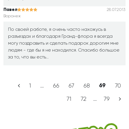
Павел
28.07.2013
Воронеж
По своей работе, я очень часто нахожусь в
разъездах и благодаря Гранд-флора я всегда
могу поздравить и сделать подарок дорогим мне
людям - где бы я не находился. Спасибо большое
за то, что вы есть...
1
...
66
67
68
69
70
71
72
...
79