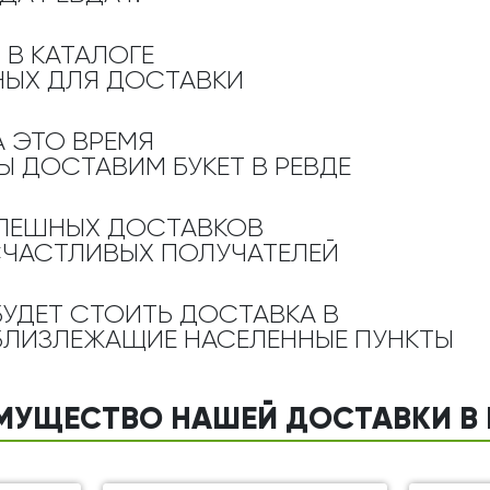
Ребенку
Свадьба
Подруге
 В КАТАЛОГЕ
Свидание
Сестре
ЫХ ДЛЯ ДОСТАВКИ
Спасибо!
Брату
Юбилей
А ЭТО ВРЕМЯ
Врачу
Ы ДОСТАВИМ БУКЕТ
В РЕВДЕ
Коллеге
Бабушке
ПЕШНЫХ ДОСТАВКОВ
Дедушке
СЧАСТЛИВЫХ ПОЛУЧАТЕЛЕЙ
БУДЕТ СТОИТЬ ДОСТАВКА В
БЛИЗЛЕЖАЩИЕ НАСЕЛЕННЫЕ ПУНКТЫ
МУЩЕСТВО НАШЕЙ ДОСТАВКИ В 