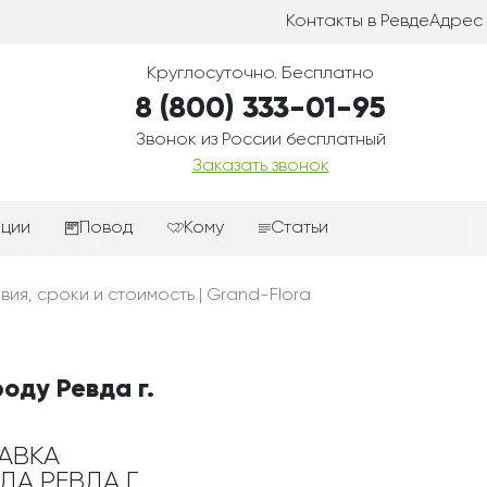
Контакты в Ревде
Адрес 
Круглосуточно. Бесплатно
8 (800) 333-01-95
Звонок из России бесплатный
Заказать звонок
иции
Повод
Кому
Статьи
ные корзины
Подарки-дополнения к
Парню
вия, сроки и стоимость | Grand-Flora
цветам
з цветов
Девушке
Выздоравливай
ые корзины
Женщине
День рождения
оду Ревда г.
ые
Мужчине
ции
Извинения
Маме
ые корзины
Любовь
АВКА
Папе
ДА РЕВДА Г.
коробке
Просто так