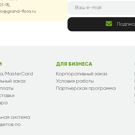
1-95,
fo@grand-flora.ru
Подпис
М
ДЛЯ БИЗНЕСА
sa/MasterCard
Корпоративный заказ
ьный заказ
Условия работы
платы
Партнерская программа
ставки
ара
ьная система
ветов по