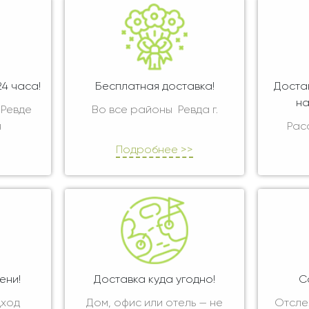
4 часа!
Бесплатная доставка!
Доста
на
 Ревде
Во все районы Ревда г.
я
Рас
Подробнее >>
ени!
Доставка куда угодно!
С
дход
Дом, офис или отель — не
Отсле