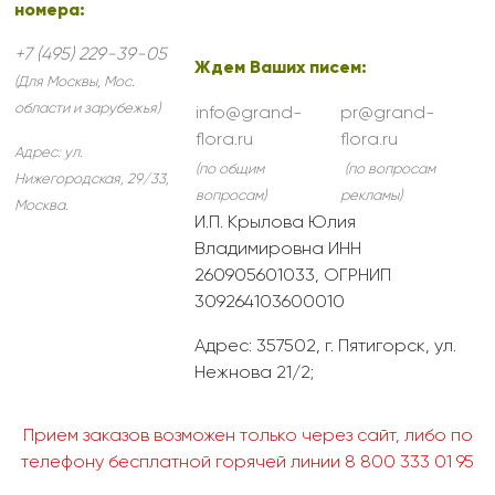
номера:
+7 (495) 229-39-05
Ждем Ваших писем:
(Для Москвы, Мос.
области и зарубежья)
info@grand-
pr@grand-
flora.ru
flora.ru
Адрес:
ул.
(по общим
(по вопросам
Нижегородская, 29/33
,
вопросам)
рекламы)
Москва
.
И.П. Крылова Юлия
Владимировна ИНН
260905601033, ОГРНИП
309264103600010
Адрес: 357502, г. Пятигорск, ул.
Нежнова 21/2;
Прием заказов возможен только через сайт, либо по
телефону бесплатной горячей линии 8 800 333 01 95