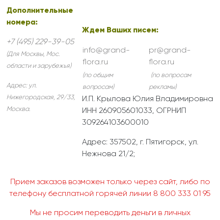
Дополнительные
номера:
Ждем Ваших писем:
+7 (495) 229-39-05
info@grand-
pr@grand-
(Для Москвы, Мос.
flora.ru
flora.ru
области и зарубежья)
(по общим
(по вопросам
Адрес:
ул.
вопросам)
рекламы)
Нижегородская, 29/33
,
И.П. Крылова Юлия Владимировна
Москва
.
ИНН 260905601033, ОГРНИП
309264103600010
Адрес: 357502, г. Пятигорск, ул.
Нежнова 21/2;
Прием заказов возможен только через сайт, либо по
телефону бесплатной горячей линии 8 800 333 01 95
Мы не просим переводить деньги в личных