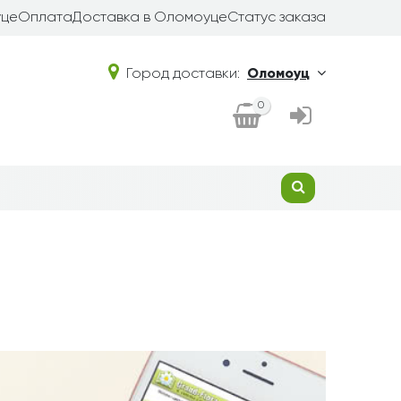
уце
Оплата
Доставка в Оломоуце
Статус заказа
Город доставки:
Оломоуц
0