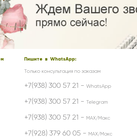
Ребенку
Свадьба
Подруге
Свидание
Сестре
Спасибо!
Брату
Юбилей
Врачу
Коллеге
ем
Пишите в WhatsApp:
Бабушке
Дедушке
Только консультация по заказам
+7(938) 300 57 21 -
WhatsApp
+7(938) 300 57 21 -
Telegram
+7(938) 300 57 21 -
MAX/Макс
+7(928) 379 60 05 -
MAX/Макс