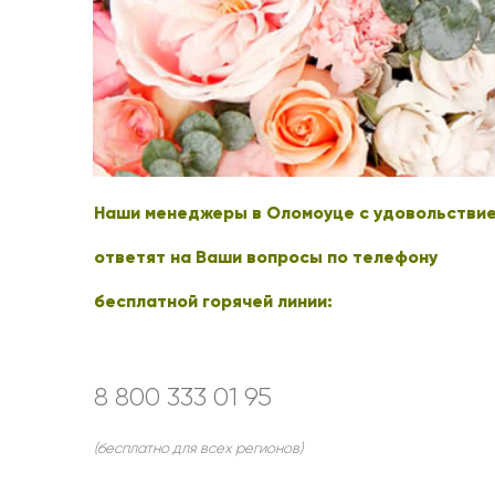
Оранжевые розы
В крафтовой бумаге
Розы
Розы поштучно
Монобукеты
Смешанные
5 роз
Разноцветные
Хризантемы
7 роз
Эксклюзивные букеты
Эустома
11 роз
15 роз
Наши менеджеры в Оломоуце с удовольстви
25 роз
51 роза
ответят на Ваши вопросы по телефону
101 роза
бесплатной горячей линии:
Розы Гран-При
Корзины с розами
Кустовые розы
8 800 333 01 95
Миксы из роз
(бесплатно для всех регионов)
Сердца из роз