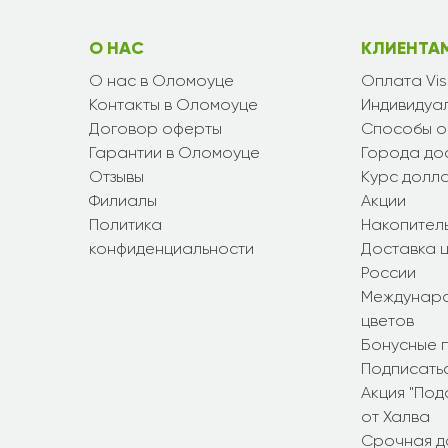
О НАС
КЛИЕНТА
О нас в Оломоуце
Оплата Vi
Контакты в Оломоуце
Индивидуал
Договор оферты
Способы о
Гарантии в Оломоуце
Города до
Отзывы
Курс долл
Филиалы
Акции
Политика
Накопител
конфиденциальности
Доставка ц
России
Междунаро
цветов
Бонусные 
Подписатьс
Акция "По
от Халва
Срочная д