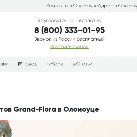
Контакты в Оломоуце
Адрес в Оломо
Круглосуточно. Бесплатно
8 (800) 333-01-95
Звонок из России бесплатный
Заказать звонок
иции
Повод
Кому
Статьи
ные корзины
Подарки-дополнения к
Парню
цветам
з цветов
Девушке
Выздоравливай
ые корзины
Женщине
День рождения
тов Grand-Flora в Оломоуце
ые
Мужчине
ции
Извинения
Маме
ые корзины
Любовь
Папе
коробке
Просто так