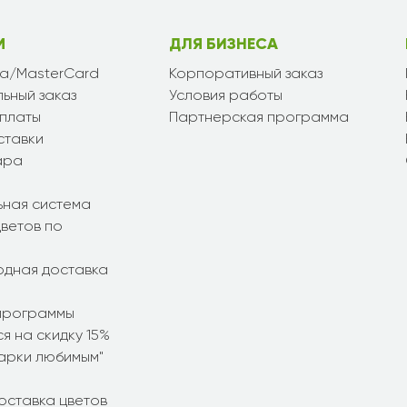
М
ДЛЯ БИЗНЕСА
sa/MasterCard
Корпоративный заказ
ьный заказ
Условия работы
платы
Партнерская программа
ставки
ара
ьная система
ветов по
дная доставка
программы
я на скидку 15%
дарки любимым"
оставка цветов