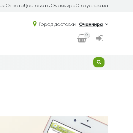
ире
Оплата
Доставка в Очамчире
Статус заказа
Город доставки:
Очамчира
0