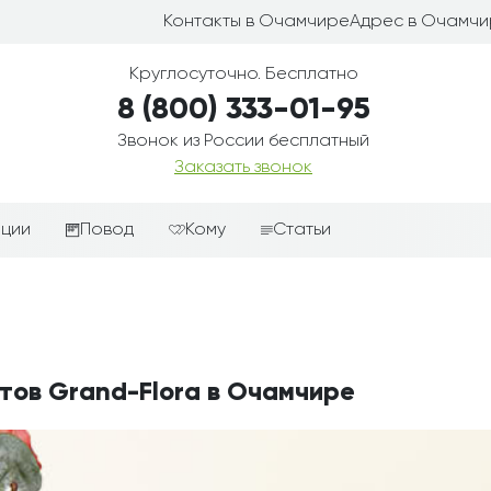
Контакты в Очамчире
Адрес в Очамч
Круглосуточно. Бесплатно
8 (800) 333-01-95
Звонок из России бесплатный
Заказать звонок
иции
Повод
Кому
Статьи
ные корзины
Подарки-дополнения к
Парню
цветам
з цветов
Девушке
Выздоравливай
ые корзины
Женщине
День рождения
тов Grand-Flora в Очамчире
ые
Мужчине
ции
Извинения
Маме
ые корзины
Любовь
Папе
коробке
Просто так