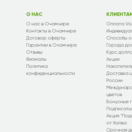
О НАС
КЛИЕНТА
О нас в Очамчире
Оплата Vi
Контакты в Очамчире
Индивидуал
Договор оферты
Способы о
Гарантии в Очамчире
Города до
Отзывы
Курс долл
Филиалы
Акции
Политика
Накопител
конфиденциальности
Доставка ц
России
Междунаро
цветов
Бонусные 
Подписатьс
Акция "По
от Халва
Срочная д