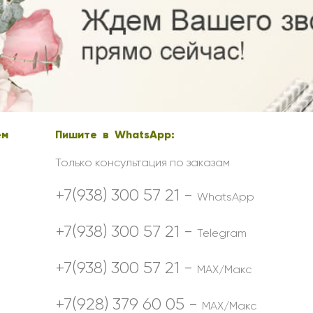
Ребенку
Свадьба
Подруге
Свидание
Сестре
Спасибо!
Брату
Юбилей
Врачу
Коллеге
ем
Пишите в WhatsApp:
Бабушке
Дедушке
Только консультация по заказам
+7(938) 300 57 21 -
WhatsApp
+7(938) 300 57 21 -
Telegram
+7(938) 300 57 21 -
MAX/Макс
+7(928) 379 60 05 -
MAX/Макс