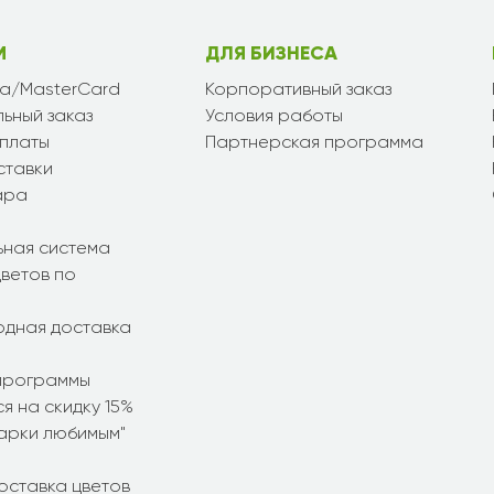
М
ДЛЯ БИЗНЕСА
sa/MasterCard
Корпоративный заказ
ьный заказ
Условия работы
платы
Партнерская программа
ставки
ара
ьная система
ветов по
дная доставка
программы
я на скидку 15%
дарки любимым"
оставка цветов