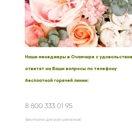
Оранжевые розы
В крафтовой бумаге
Розы
Розы поштучно
Монобукеты
Смешанные
5 роз
Разноцветные
Хризантемы
7 роз
Эксклюзивные букеты
Эустома
11 роз
15 роз
Наши менеджеры в Очамчире с удовольстви
25 роз
51 роза
ответят на Ваши вопросы по телефону
101 роза
бесплатной горячей линии:
Розы Гран-При
Корзины с розами
Кустовые розы
8 800 333 01 95
Миксы из роз
(бесплатно для всех регионов)
Сердца из роз