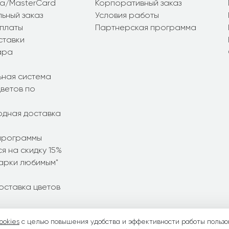
sa/MasterCard
Корпоративный заказ
ьный заказ
Условия работы
платы
Партнерская программа
ставки
ара
ьная система
ветов по
дная доставка
программы
я на скидку 15%
дарки любимым"
оставка цветов
ookies
с целью повышения удобства и эффективности работы пользо