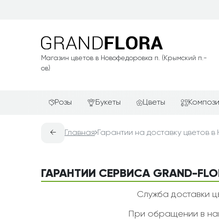
Магазин цветов в Новофедоровка п. (Крымский п.-
ов)
Розы
Букеты
Цветы
Композ
Красные розы
АКЦИИ
Альстромерии
Подароч
←
Главная
Гарантии на доставку цветов в
Белые розы
Новинки
Гвоздики
Сердца и
Желтые розы
Хиты продаж
Герберы
Фруктов
ГАРАНТИИ СЕРВИСА GRAND-FLO
Зелёные розы
Недорогие цветы
Каллы
Цветочн
компози
Кремовые розы
Красивые букеты
Лилии
Служба доставки цв
Цветочн
Розовые розы
Авторские букеты
Орхидеи
При обращении в наш
Цветы в 