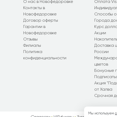
О нас в Новофедоровке
Оплата Vi
Контакты в
Индивидуал
Новофедоровке
Способы о
Договор оферты
Города до
Гарантии в
Курс долл
Новофедоровке
Акции
Отзывы
Накопител
Филиалы
Доставка ц
Политика
России
конфиденциальности
Междунаро
цветов
Бонусные 
Подписатьс
Акция "По
от Халва
Срочная д
Мы используем
c