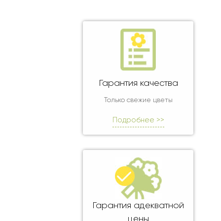
Оранжевые розы
В крафтовой бумаге
Розы
Розы поштучно
Монобукеты
Смешанные
5 роз
Разноцветные
Хризантемы
7 роз
Эксклюзивные букеты
Эустома
11 роз
15 роз
Гарантия качества
25 роз
Только свежие цветы
51 роза
Подробнее >>
101 роза
Розы Гран-При
Корзины с розами
Кустовые розы
Миксы из роз
Гарантия адекватной
Сердца из роз
цены