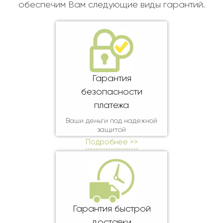
Ребенку
обеспечим Вам следующие виды гарантий.
Свадьба
Подруге
Свидание
Сестре
Спасибо!
Брату
Юбилей
Врачу
Гарантия
Коллеге
безопасности
Бабушке
платежа
Дедушке
Ваши деньги под надежной
защитой
Подробнее >>
Гарантия быстрой
доставки