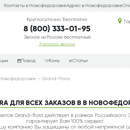
Контакты в Новофедоровке
Адрес в Новофедоровке
Оп
Круглосуточно. Бесплатно
Го
8 (800) 333-01-95
Звонок из России бесплатный
Заказать звонок
иции
Повод
Кому
Статьи
ные корзины
Подарки-дополнения к
Парню
 Новофедоровке — Grand-Flora
цветам
з цветов
Девушке
Выздоравливай
ые корзины
Женщине
День рождения
RA ДЛЯ ВСЕХ ЗАКАЗОВ В В НОВОФЕДО
ые
Мужчине
ции
Извинения
Маме
етов Grand-flora действует в рамках Российского 
ые корзины
Любовь
гарантирует Вам 100% сервис!
Папе
у компанию Вы защищены от любой неприятной си
коробке
Просто так