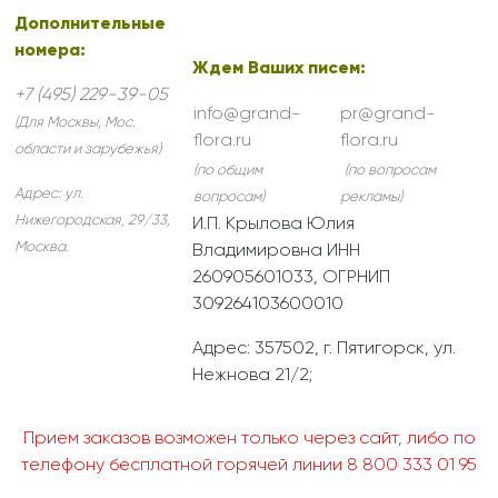
Дополнительные
номера:
Ждем Ваших писем:
+7 (495) 229-39-05
info@grand-
pr@grand-
(Для Москвы, Мос.
flora.ru
flora.ru
области и зарубежья)
(по общим
(по вопросам
Адрес:
ул.
вопросам)
рекламы)
Нижегородская, 29/33
,
И.П. Крылова Юлия
Москва
.
Владимировна ИНН
260905601033, ОГРНИП
309264103600010
Адрес: 357502, г. Пятигорск, ул.
Нежнова 21/2;
Прием заказов возможен только через сайт, либо по
телефону бесплатной горячей линии 8 800 333 01 95