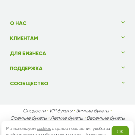
О НАС
КЛИЕНТАМ
ДЛЯ БИЗНЕСА
ПОДДЕРЖКА
СООБЩЕСТВО
Сладости
•
VIP букеты
•
Зимние букеты
•
Осенние букеты
•
Летние букеты
•
Весенние букеты
•
День Святого Валентина
•
День Матери
•
Мы используем
cookies
с целью повышения удобства
OK
День Мужчин
•
Праздники!
и эффективности работы пользователя. Продолжая