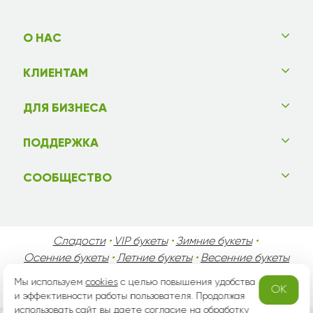
О НАС
КЛИЕНТАМ
ДЛЯ БИЗНЕСА
ПОДДЕРЖКА
СООБЩЕСТВО
Сладости
•
VIP букеты
•
Зимние букеты
•
Осенние букеты
•
Летние букеты
•
Весенние букеты
•
День Святого Валентина
•
День Матери
•
Мы используем
cookies
с целью повышения удобства
OK
День Мужчин
•
Праздники!
и эффективности работы пользователя. Продолжая
использовать сайт вы даете согласие на
обработку