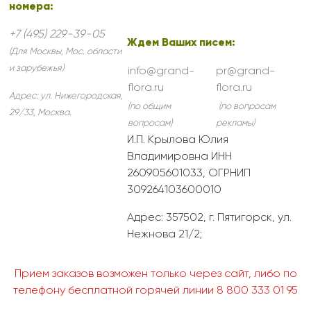
номера:
+7 (495) 229-39-05
Ждем Ваших писем:
(Для Москвы, Мос. области
и зарубежья)
info@grand-
pr@grand-
flora.ru
flora.ru
Адрес:
ул. Нижегородская,
(по общим
(по вопросам
29/33
,
Москва
.
вопросам)
рекламы)
И.П. Крылова Юлия
Владимировна ИНН
260905601033, ОГРНИП
309264103600010
Адрес: 357502, г. Пятигорск, ул.
Нежнова 21/2;
Прием заказов возможен только через сайт, либо по
телефону бесплатной горячей линии 8 800 333 01 95