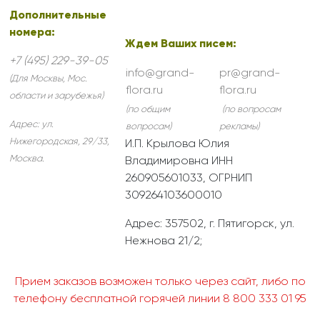
Дополнительные
номера:
Ждем Ваших писем:
+7 (495) 229-39-05
info@grand-
pr@grand-
(Для Москвы, Мос.
flora.ru
flora.ru
области и зарубежья)
(по общим
(по вопросам
Адрес:
ул.
вопросам)
рекламы)
Нижегородская, 29/33
,
И.П. Крылова Юлия
Москва
.
Владимировна ИНН
260905601033, ОГРНИП
309264103600010
Адрес: 357502, г. Пятигорск, ул.
Нежнова 21/2;
Прием заказов возможен только через сайт, либо по
телефону бесплатной горячей линии 8 800 333 01 95