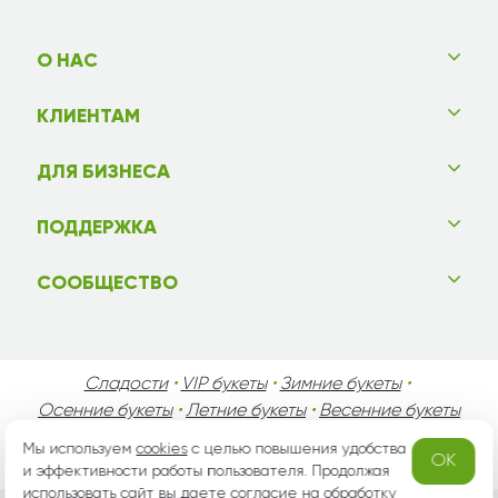
О НАС
КЛИЕНТАМ
ДЛЯ БИЗНЕСА
ПОДДЕРЖКА
СООБЩЕСТВО
Сладости
•
VIP букеты
•
Зимние букеты
•
Осенние букеты
•
Летние букеты
•
Весенние букеты
•
День Святого Валентина
•
День Матери
•
Мы используем
cookies
с целью повышения удобства
OK
День Мужчин
•
Праздники!
и эффективности работы пользователя. Продолжая
использовать сайт вы даете согласие на
обработку