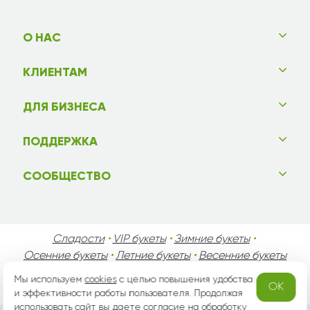
О НАС
КЛИЕНТАМ
ДЛЯ БИЗНЕСА
ПОДДЕРЖКА
СООБЩЕСТВО
Сладости
•
VIP букеты
•
Зимние букеты
•
Осенние букеты
•
Летние букеты
•
Весенние букеты
•
День Святого Валентина
•
День Матери
•
Мы используем
cookies
с целью повышения удобства
OK
День Мужчин
•
Праздники!
и эффективности работы пользователя. Продолжая
использовать сайт вы даете согласие на
обработку