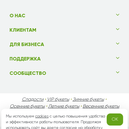
О НАС
КЛИЕНТАМ
ДЛЯ БИЗНЕСА
ПОДДЕРЖКА
СООБЩЕСТВО
Сладости
•
VIP букеты
•
Зимние букеты
•
Осенние букеты
•
Летние букеты
•
Весенние букеты
•
День Святого Валентина
•
День Матери
•
Мы используем
cookies
с целью повышения удобства
OK
День Мужчин
•
Праздники!
и эффективности работы пользователя. Продолжая
использовать сайт вы даете согласие на
обработку